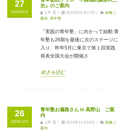
27
次』のご案内
2025年02月
上甲 晃
/
2025年02月27日
/
各種ご
案内
,
青年塾
「実践の青年塾」に向かって始動 青
年塾も26期を最後に次のステージに
入り、昨年5月に東京で第１回実践
発表全国大会が開催さ
続きを読む
青年塾お遍路さん in 高野山 ご案
26
内
2024年12月
上甲 晃
/
2024年12月26日
/
各種ご
案内