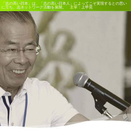
「志の高い日本」は、「志の高い日本人」によってこそ実現するとの思い
に立ち、志ネットワーク活動を展開。 主宰：上甲晃