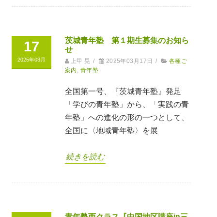
茨城青年塾 第１期生募集のお知ら
17
せ
2025年03月
上甲 晃
/
2025年03月17日
/
各種ご
案内
,
青年塾
全国第一号、『茨城青年塾』発足
「学びの青年塾」から、「実践の青
年塾」への進化の形の一つとして、
全国に〈地域青年塾〉を展
続きを読む
青年塾西クラス『中国地区講座in三