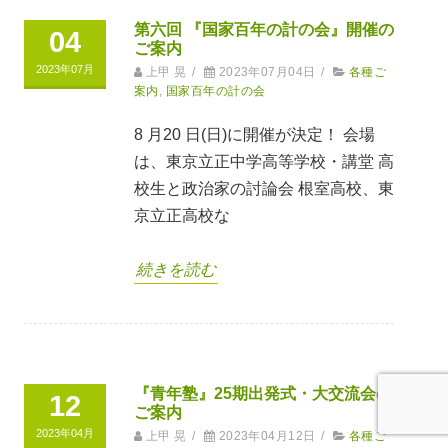
第六回 『国家百年の計の会』開催の
04
ご案内
2023年07月
上甲 晃
/
2023年07月04日
/
各種ご
案内
,
国家百年の計の会
8 月20 日(日)に開催が決定！ 会場
は、東京立正中学高等学校・講堂 高
校生と政治家の討論会 根室高校、東
京立正高校な
続きを読む
『青年塾』25期出発式・大交流会の
12
ご案内
2023年04月
上甲 晃
/
2023年04月12日
/
各種ご