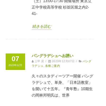
（土）13:00-17:30 開催場所 東京立
正中学校高等学校 杉並区堀之内2-
41-
続きを読む
バングラデシュへお誘い
07
上甲 晃
/
2023年12月07日
/
バング
2023年12月
ラデシュ
,
各種ご案内
久々のスタディーツアー開催 バング
ラデシュで、単身、「日本語教室」
を開いて十五年。『青年塾』10期生
の岡林邦明氏は、世界