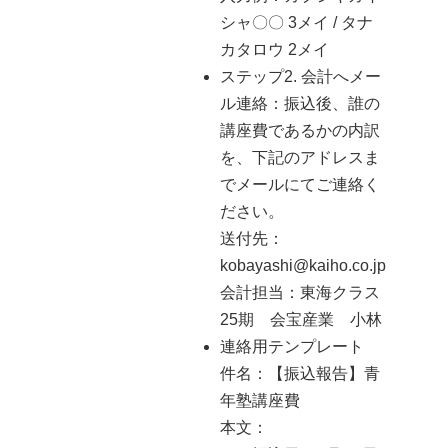
シャ〇〇 3メイ / タナ
カタロウ 2メイ
ステップ2. 会計へメー
ル連絡：振込後、誰の
講座費であるかの内訳
を、下記のアドレスま
でメールにてご連絡く
ださい。
送付先：
kobayashi@kaiho.co.jp
会計担当：東海クラス
25期 会宝産業 小林
連絡用テンプレート
件名：【振込報告】青
年塾講座費
本文：