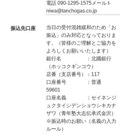
電話 090-1295-1575メール t-
niwa@tanchogas.co.jp
当日の受付混雑緩和のため「お
振込先口座
振込」のみ対応となっておりま
す。（皆様のご理解とご協力を
よろしくお願いいたします）
銀行名 ：北國銀行
（ホッコクギンコウ）
店番（支店番号）：117
口座番号 ：普通
59601
口座名義 ：セイネンジ
ュクタイシデンショウシキカナ
ザワ（青年塾大志伝承式金沢）
※振込時のお願い（名義の入力
ルール）