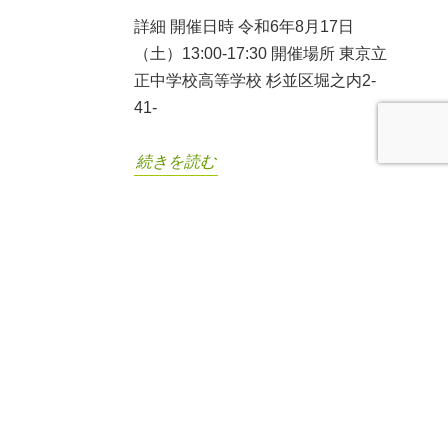
詳細 開催日時 令和6年8月17日
（土）13:00-17:30 開催場所 東京立
正中学校高等学校 杉並区堀之内2-
41-
続きを読む
バングラデシュへお誘い
07
上甲 晃
/
2023年12月07日
/
バング
2023年12月
ラデシュ
,
各種ご案内
久々のスタディーツアー開催 バング
ラデシュで、単身、「日本語教室」
を開いて十五年。『青年塾』10期生