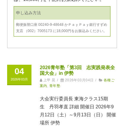
申し込み方法
郵便振替口座 00240-9-48648 かＰａｙＰａｙ銀行すずめ
支店 （002）7005173 に18,000円をお振込みください。
2026青年塾「第3回 志実践発表全
04
国大会」in 伊勢
2026年03月
上甲 晃
/
2026年03月04日
/
各種ご
案内
,
青年塾
大会実行委員長 東海クラス15期
生 丹羽孝直 詳細 開催日 2026年9
月12日（土）～9月13日（日） 開催
場所 伊勢