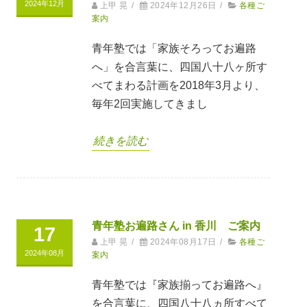
2024年12月
上甲 晃
/
2024年12月26日
/
各種ご
案内
青年塾では「家族そろってお遍路
へ」を合言葉に、四国八十八ヶ所す
べてまわる計画を2018年3月より、
毎年2回実施してきまし
続きを読む
青年塾お遍路さん in 香川 ご案内
17
上甲 晃
/
2024年08月17日
/
各種ご
2024年08月
案内
青年塾では『家族揃ってお遍路へ』
を合言葉に、四国八十八ヵ所すべて