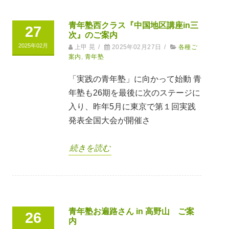
青年塾西クラス『中国地区講座in三
27
次』のご案内
2025年02月
上甲 晃
/
2025年02月27日
/
各種ご
案内
,
青年塾
「実践の青年塾」に向かって始動 青
年塾も26期を最後に次のステージに
入り、昨年5月に東京で第１回実践
発表全国大会が開催さ
続きを読む
青年塾お遍路さん in 高野山 ご案
26
内