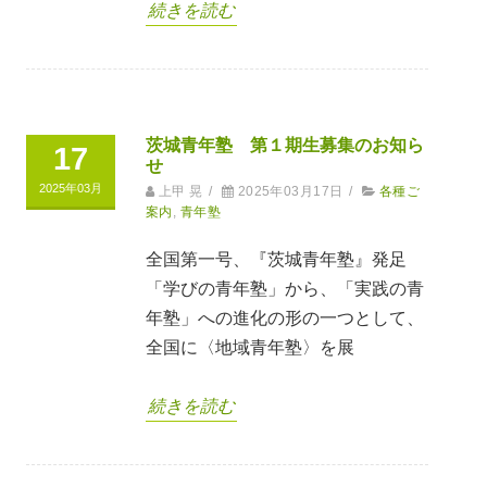
続きを読む
茨城青年塾 第１期生募集のお知ら
17
せ
2025年03月
上甲 晃
/
2025年03月17日
/
各種ご
案内
,
青年塾
全国第一号、『茨城青年塾』発足
「学びの青年塾」から、「実践の青
年塾」への進化の形の一つとして、
全国に〈地域青年塾〉を展
続きを読む