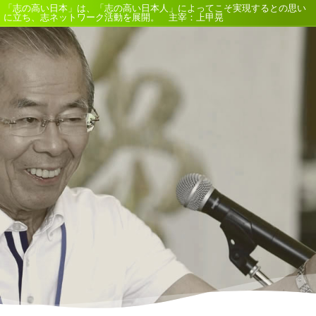
「志の高い日本」は、「志の高い日本人」によってこそ実現するとの思い
に立ち、志ネットワーク活動を展開。 主宰：上甲晃