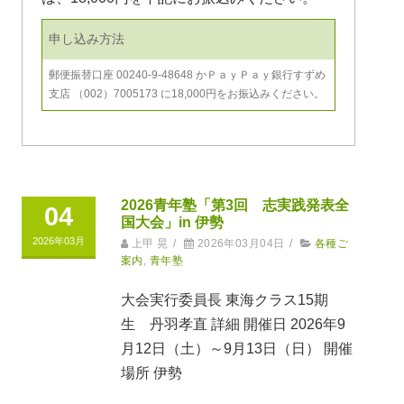
申し込み方法
郵便振替口座 00240-9-48648 かＰａｙＰａｙ銀行すずめ
支店 （002）7005173 に18,000円をお振込みください。
2026青年塾「第3回 志実践発表全
04
国大会」in 伊勢
2026年03月
上甲 晃
/
2026年03月04日
/
各種ご
案内
,
青年塾
大会実行委員長 東海クラス15期
生 丹羽孝直 詳細 開催日 2026年9
月12日（土）～9月13日（日） 開催
場所 伊勢