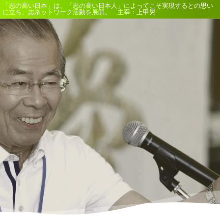
「志の高い日本」は、「志の高い日本人」によってこそ実現するとの思い
に立ち、志ネットワーク活動を展開。 主宰：上甲晃