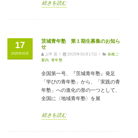
続きを読む
茨城青年塾 第１期生募集のお知ら
17
せ
2025年03月
上甲 晃
/
2025年03月17日
/
各種ご
案内
,
青年塾
全国第一号、『茨城青年塾』発足
「学びの青年塾」から、「実践の青
年塾」への進化の形の一つとして、
全国に〈地域青年塾〉を展
続きを読む