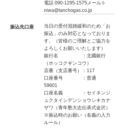
電話 090-1295-1575メール t-
niwa@tanchogas.co.jp
当日の受付混雑緩和のため「お
振込先口座
振込」のみ対応となっておりま
す。（皆様のご理解とご協力を
よろしくお願いいたします）
銀行名 ：北國銀行
（ホッコクギンコウ）
店番（支店番号）：117
口座番号 ：普通
59601
口座名義 ：セイネンジ
ュクタイシデンショウシキカナ
ザワ（青年塾大志伝承式金沢）
※振込時のお願い（名義の入力
ルール）