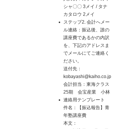
シャ〇〇 3メイ / タナ
カタロウ 2メイ
ステップ2. 会計へメー
ル連絡：振込後、誰の
講座費であるかの内訳
を、下記のアドレスま
でメールにてご連絡く
ださい。
送付先：
kobayashi@kaiho.co.jp
会計担当：東海クラス
25期 会宝産業 小林
連絡用テンプレート
件名：【振込報告】青
年塾講座費
本文：