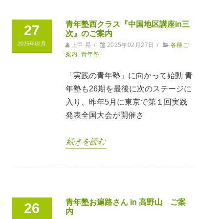
青年塾西クラス『中国地区講座in三
27
次』のご案内
2025年02月
上甲 晃
/
2025年02月27日
/
各種ご
案内
,
青年塾
「実践の青年塾」に向かって始動 青
年塾も26期を最後に次のステージに
入り、昨年5月に東京で第１回実践
発表全国大会が開催さ
続きを読む
青年塾お遍路さん in 高野山 ご案
26
内