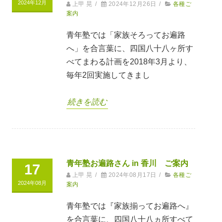
2024年12月
上甲 晃
/
2024年12月26日
/
各種ご
案内
青年塾では「家族そろってお遍路
へ」を合言葉に、四国八十八ヶ所す
べてまわる計画を2018年3月より、
毎年2回実施してきまし
続きを読む
青年塾お遍路さん in 香川 ご案内
17
上甲 晃
/
2024年08月17日
/
各種ご
2024年08月
案内
青年塾では『家族揃ってお遍路へ』
を合言葉に、四国八十八ヵ所すべて