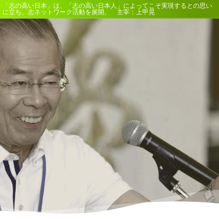
「志の高い日本」は、「志の高い日本人」によってこそ実現するとの思い
に立ち、志ネットワーク活動を展開。 主宰：上甲晃