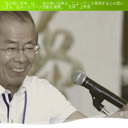
「志の高い日本」は、「志の高い日本人」によってこそ実現するとの思い
に立ち、志ネットワーク活動を展開。 主宰：上甲晃