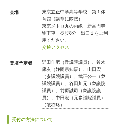
東京立正中学高等学校 第１体
会場
育館（講堂に隣接）
東京メトロ丸の内線 新高円寺
駅下車 徒歩8分 出口１をご利
用ください。
交通アクセス
野田佳彦（衆議院議員）、鈴木
登壇予定者
康友（静岡県知事）、山田宏
（参議院議員）、武正公一（衆
議院議員）、谷田川元（衆議院
議員）、前原誠司（衆議院議
員）、中田宏（元参議院議員）
（敬称略）
受付の方法について