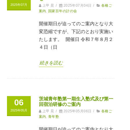
2025年07月
上甲 晃
/
2025年07月04日
/
各種ご
案内
,
国家百年の計の会
開催期日が迫ってのご案内となり大
変恐縮ですが、下記のとおり実施い
たします。 開催日 令和７年８月２
４日（日
続きを読む
茨城青年塾第一期生入塾式及び第一
06
回宿泊研修のご案内
2025年05月
上甲 晃
/
2025年05月06日
/
各種ご
案内
,
青年塾
開催期日が迫ってのご案内となり大