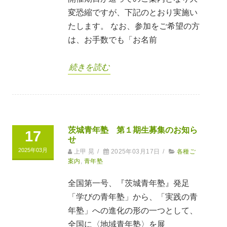
変恐縮ですが、下記のとおり実施い
たします。 なお、参加をご希望の方
は、お手数でも「お名前
続きを読む
茨城青年塾 第１期生募集のお知ら
17
せ
2025年03月
上甲 晃
/
2025年03月17日
/
各種ご
案内
,
青年塾
全国第一号、『茨城青年塾』発足
「学びの青年塾」から、「実践の青
年塾」への進化の形の一つとして、
全国に〈地域青年塾〉を展