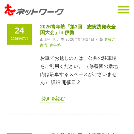
2026青年塾「第3回 志実践発表全
24
国大会」in 伊勢
2026年07月
上甲 晃
/
2026年07月24日
/
各種ご
案内
,
青年塾
お車でお越しの方は、公共の駐車場
をご利用ください。 （修養団の敷地
内は駐車するスペースがございませ
ん） 詳細 開催日 2
続きを読む