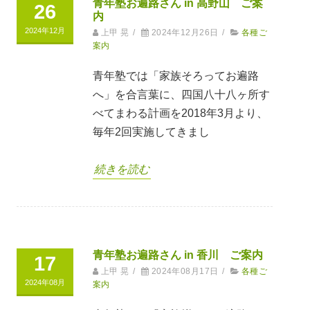
青年塾お遍路さん in 高野山 ご案
26
内
2024年12月
上甲 晃
/
2024年12月26日
/
各種ご
案内
青年塾では「家族そろってお遍路
へ」を合言葉に、四国八十八ヶ所す
べてまわる計画を2018年3月より、
毎年2回実施してきまし
続きを読む
青年塾お遍路さん in 香川 ご案内
17
上甲 晃
/
2024年08月17日
/
各種ご
2024年08月
案内