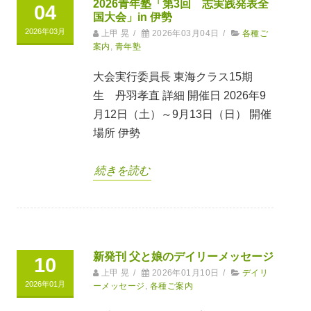
2026青年塾「第3回 志実践発表全
04
国大会」in 伊勢
2026年03月
上甲 晃
/
2026年03月04日
/
各種ご
案内
,
青年塾
大会実行委員長 東海クラス15期
生 丹羽孝直 詳細 開催日 2026年9
月12日（土）～9月13日（日） 開催
場所 伊勢
続きを読む
新発刊 父と娘のデイリーメッセージ
10
上甲 晃
/
2026年01月10日
/
デイリ
2026年01月
ーメッセージ
,
各種ご案内