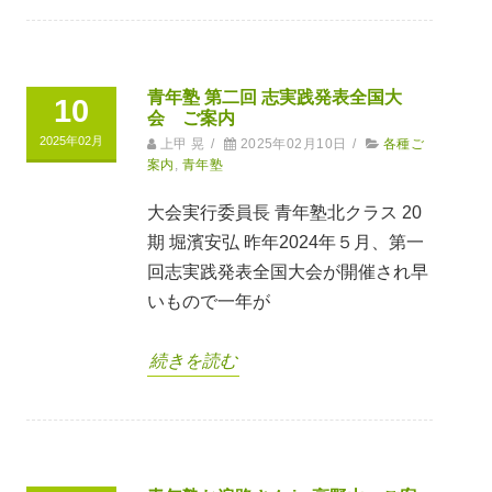
青年塾 第二回 志実践発表全国大
10
会 ご案内
2025年02月
上甲 晃
/
2025年02月10日
/
各種ご
案内
,
青年塾
大会実行委員長 青年塾北クラス 20
期 堀濱安弘 昨年2024年５月、第一
回志実践発表全国大会が開催され早
いもので一年が
続きを読む