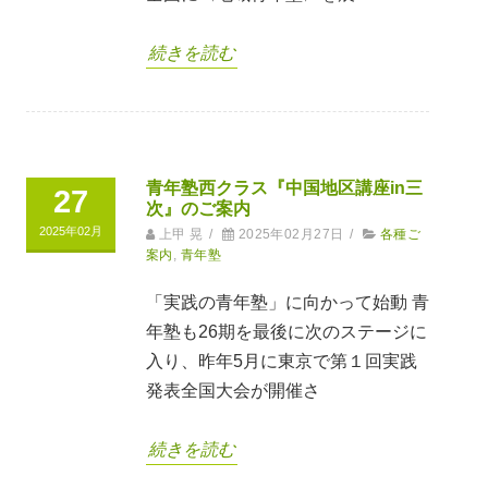
続きを読む
青年塾西クラス『中国地区講座in三
27
次』のご案内
2025年02月
上甲 晃
/
2025年02月27日
/
各種ご
案内
,
青年塾
「実践の青年塾」に向かって始動 青
年塾も26期を最後に次のステージに
入り、昨年5月に東京で第１回実践
発表全国大会が開催さ
続きを読む