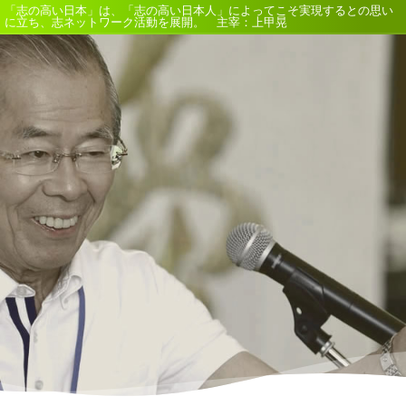
「志の高い日本」は、「志の高い日本人」によってこそ実現するとの思い
に立ち、志ネットワーク活動を展開。 主宰：上甲晃