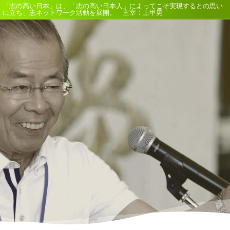
「志の高い日本」は、「志の高い日本人」によってこそ実現するとの思い
に立ち、志ネットワーク活動を展開。 主宰：上甲晃