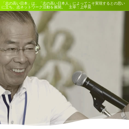
「志の高い日本」は、「志の高い日本人」によってこそ実現するとの思い
に立ち、志ネットワーク活動を展開。 主宰：上甲晃