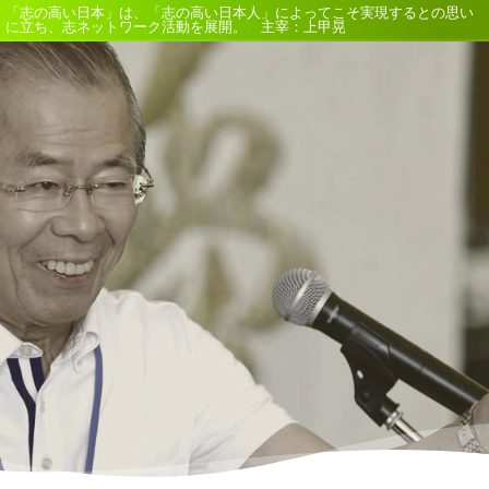
「志の高い日本」は、「志の高い日本人」によってこそ実現するとの思い
に立ち、志ネットワーク活動を展開。 主宰：上甲晃