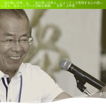
「志の高い日本」は、「志の高い日本人」によってこそ実現するとの思い
に立ち、志ネットワーク活動を展開。 主宰：上甲晃