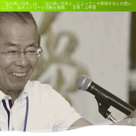
「志の高い日本」は、「志の高い日本人」によってこそ実現するとの思い
に立ち、志ネットワーク活動を展開。 主宰：上甲晃