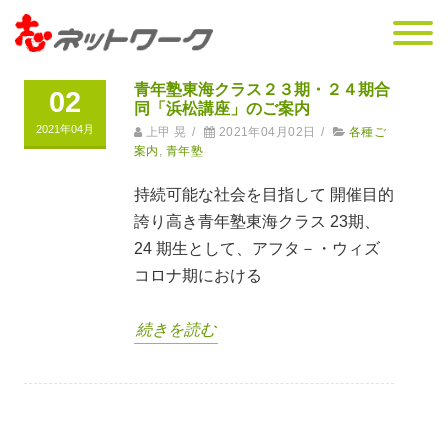
青年塾東海クラス２３期・２４期合
02
同「浜松講座」のご案内
2021年04月
上甲 晃
/
2021年04月02日
/
各種ご
案内
,
青年塾
持続可能な社会を目指して 開催目的
誇り高き青年塾東海クラス 23期、
24 期生として、アフタ－・ウィズ
コロナ期における
続きを読む