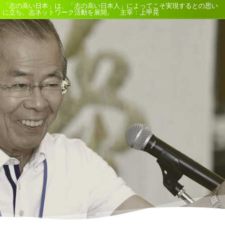
「志の高い日本」は、「志の高い日本人」によってこそ実現するとの思い
に立ち、志ネットワーク活動を展開。 主宰：上甲晃