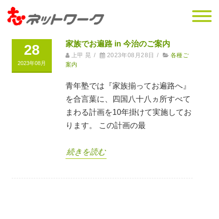
家族でお遍路 in 今治のご案内
28
上甲 晃
/
2023年08月28日
/
各種ご
2023年08月
案内
青年塾では『家族揃ってお遍路へ』
を合言葉に、四国八十八ヵ所すべて
まわる計画を10年掛けて実施してお
ります。 この計画の最
続きを読む