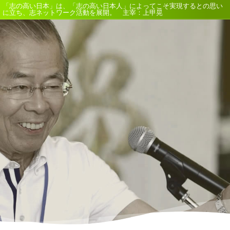
「志の高い日本」は、「志の高い日本人」によってこそ実現するとの思い
に立ち、志ネットワーク活動を展開。 主宰：上甲晃