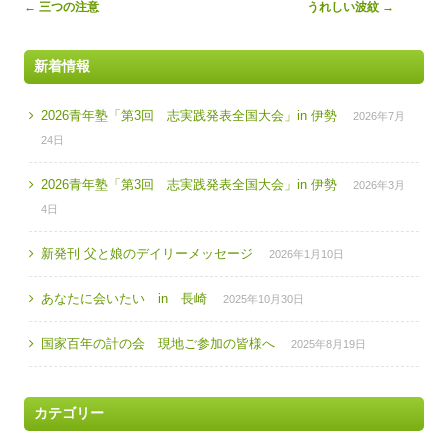
Post
←
三つの注意
うれしい波紋
→
navigation
新着情報
2026青年塾「第3回 志実践発表全国大会」in 伊勢
2026年7月
24日
2026青年塾「第3回 志実践発表全国大会」in 伊勢
2026年3月
4日
新発刊 父と娘のデイリーメッセージ
2026年1月10日
あなたに会いたい in 長崎
2025年10月30日
国家百年の計の会 現地ご参加の皆様へ
2025年8月19日
カテゴリー