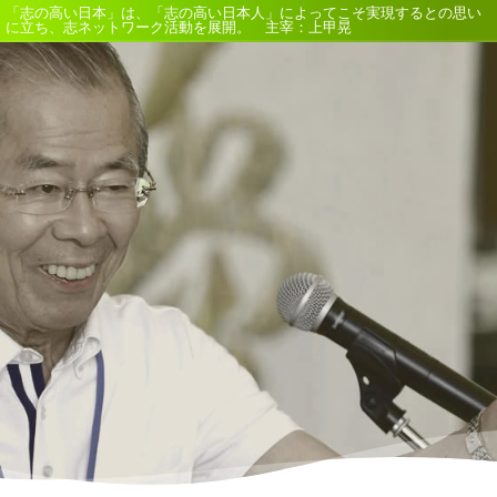
「志の高い日本」は、「志の高い日本人」によってこそ実現するとの思い
に立ち、志ネットワーク活動を展開。 主宰：上甲晃