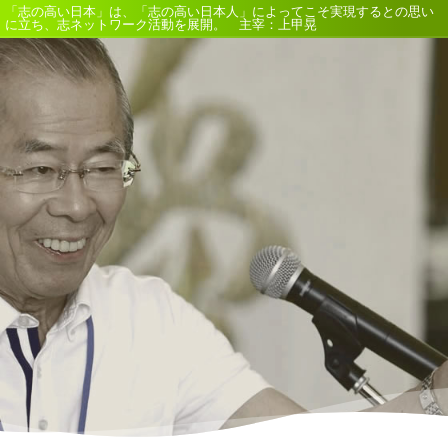
「志の高い日本」は、「志の高い日本人」によってこそ実現するとの思い
に立ち、志ネットワーク活動を展開。 主宰：上甲晃