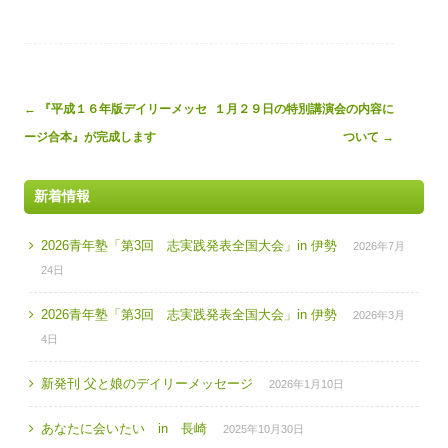
Post
←
『平成１６年版デイリーメッセ
１月２９日の特別講演会の内容に
navigation
ージ合本』が完成します
ついて
→
新着情報
2026青年塾「第3回 志実践発表全国大会」in 伊勢
2026年7月
24日
2026青年塾「第3回 志実践発表全国大会」in 伊勢
2026年3月
4日
新発刊 父と娘のデイリーメッセージ
2026年1月10日
あなたに会いたい in 長崎
2025年10月30日