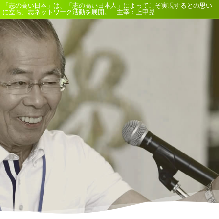
「志の高い日本」は、「志の高い日本人」によってこそ実現するとの思い
に立ち、志ネットワーク活動を展開。 主宰：上甲晃