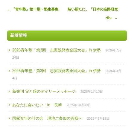
Post
←
『青年塾』第十期・塾生募集
装い新たに、『日本の進路研究
navigation
会』
→
新着情報
2026青年塾「第3回 志実践発表全国大会」in 伊勢
2026年7月
24日
2026青年塾「第3回 志実践発表全国大会」in 伊勢
2026年3月
4日
新発刊 父と娘のデイリーメッセージ
2026年1月10日
あなたに会いたい in 長崎
2025年10月30日
国家百年の計の会 現地ご参加の皆様へ
2025年8月19日