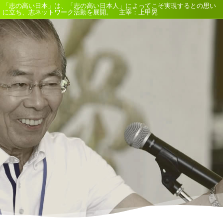
「志の高い日本」は、「志の高い日本人」によってこそ実現するとの思い
に立ち、志ネットワーク活動を展開。 主宰：上甲晃