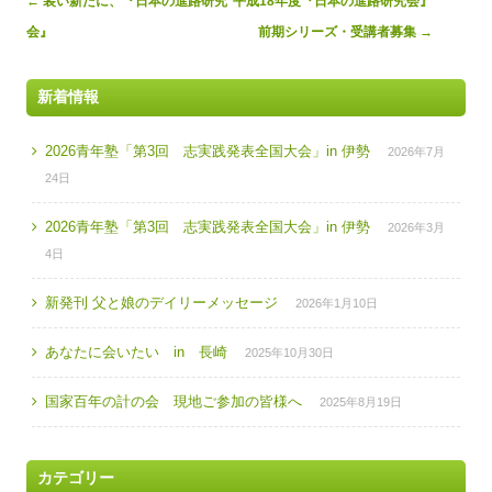
←
装い新たに、『日本の進路研究
平成18年度『日本の進路研究会』
navigation
会』
前期シリーズ・受講者募集
→
新着情報
2026青年塾「第3回 志実践発表全国大会」in 伊勢
2026年7月
24日
2026青年塾「第3回 志実践発表全国大会」in 伊勢
2026年3月
4日
新発刊 父と娘のデイリーメッセージ
2026年1月10日
あなたに会いたい in 長崎
2025年10月30日
国家百年の計の会 現地ご参加の皆様へ
2025年8月19日
カテゴリー