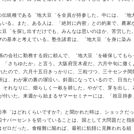
の伝統種である゛地大豆゛を全員が持参した。中には、゛地
もいる。また、ある人は、「絶対に内密」との約束で、農家
大豆゛を探し出すだけでも、みんなは思いのほか、苦労した
びの基本と考えている。塾生諸君は、゛地大豆゛を身に染み
係の会社に勤務する姪に頼んで、゛地大豆゛を確保してもら
、「さちゆたか」と言う。大阪府茨木産だ。六月中旬に撒く
れたので、六月十五日きっかりに、三粒づつ、三十センチ間
所は、わが家の裏の塀沿い。斜面になっているので、日当た
。それなりに、畑らしく一畝を耕した。やがて、芽を出し、
が付いた。来週から始まるサマーセミナーには、「枝豆持参
。
給率゛はどれくらいですか?」と聞かれた時は、ショックだ
四十パーセントを切っていることは、国として大問題だと指
はゼロだった。食糧難に陥れば、最初に飢饉に見舞われる組