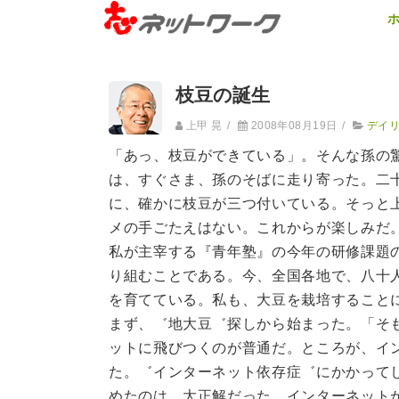
枝豆の誕生
上甲 晃
/
2008年08月19日
/
デイ
「あっ、枝豆ができている」。そんな孫の
は、すぐさま、孫のそばに走り寄った。二
に、確かに枝豆が三つ付いている。そっと
メの手ごたえはない。これからが楽しみだ
私が主宰する『青年塾』の今年の研修課題
り組むことである。今、全国各地で、八十
を育てている。私も、大豆を栽培すること
まず、゛地大豆゛探しから始まった。「そ
ットに飛びつくのが普通だ。ところが、イ
た。゛インターネット依存症゛にかかって
めたのは、大正解だった。インターネット