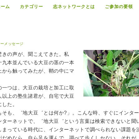
ホーム
カテゴリー
志ネットワークとは
ご参加の要領
リーメッセージ
驚きの声が、聞こえてきた。私
十九本並んでいる大豆の茎の一本
上から触ってみたが、鞘の中にマ
。
の一つは、大豆の栽培と加工に取
人以上の塾生諸君が、自宅で大豆
にした。
もそも、゛地大豆゛とは何か?」。こんな時、すぐにインタ
ンターネットで、゛地大豆゛という言葉は検索できないと聞
しまっている時代に、インターネットで調べられない課題を
がだめなら、自ら足を運んで、調べて歩くしかない。それが