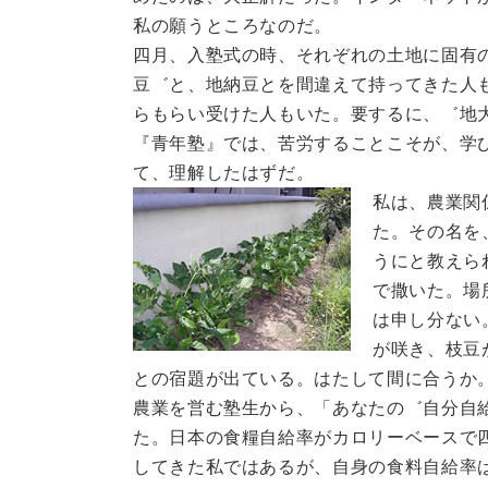
私の願うところなのだ。
四月、入塾式の時、それぞれの土地に固有
豆゛と、地納豆とを間違えて持ってきた人
らもらい受けた人もいた。要するに、゛地
『青年塾』では、苦労することこそが、学
て、理解したはずだ。
私は、農業関
た。その名を
うにと教えら
で撒いた。場
は申し分ない
が咲き、枝豆
との宿題が出ている。はたして間に合うか
農業を営む塾生から、「あなたの゛自分自
た。日本の食糧自給率がカロリーベースで
してきた私ではあるが、自身の食料自給率