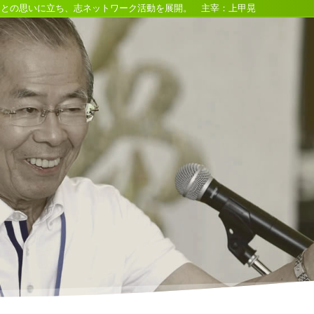
るとの思いに立ち、志ネットワーク活動を展開。 主宰：上甲晃