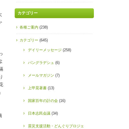
カテゴリー
大
か
各種ご案内
(238)
。
カテゴリー
(645)
デイリーメッセージ
(258)
っ
よ
バングラデシュ
(6)
隔
メールマガジン
(7)
り
花
上甲晃著書
(13)
」
国家百年の計の会
(16)
っ
日本志民会議
(34)
摘
震災支援活動・どんぐりプロジェ