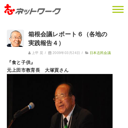
箱根会議レポート６（各地の
実践報告４）
上甲 晃
/
2009年03月24日
/
日本志民会議
『食と子供』
元上田市教育長 大塚貢さん