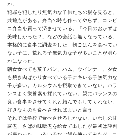
か。
犯罪を犯したり無気力な子供たちの親を見ると、
共通点がある。弁当の時も作ってやらず、コンビ
ニ弁当を買って済ませている。「今日のおかずは
美味しかった？」などの会話も無くなっている。
本格的に食事に調査をした。朝ごはんを食べてい
ない子に、荒れる子無気力な子が多いことが明ら
かになった。
朝食食べても菓子パン、ハム、ウインナー、夕食
も焼き肉ばかり食べている子にキレる子無気力な
子が多い。カルシウムを摂取できていない。バラ
ンスよく栄養素を採れていない。親にバランスの
良い食事をさせてくれと頼んでもしてくれない。
好きなものを食べさせればよいと言う。
それでは学校で食べさせるしかない。いわしの甘
露煮、さばの味噌煮を給食で出したが最初は評判
が悪かった。いろいろなご飯を使ってみたが、コ