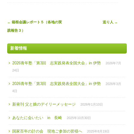
Post
←
箱根会議レポート５（各地の実
送り人
→
navigation
践報告３）
新着情報
2026青年塾「第3回 志実践発表全国大会」in 伊勢
2026年7月
24日
2026青年塾「第3回 志実践発表全国大会」in 伊勢
2026年3月
4日
新発刊 父と娘のデイリーメッセージ
2026年1月10日
あなたに会いたい in 長崎
2025年10月30日
国家百年の計の会 現地ご参加の皆様へ
2025年8月19日