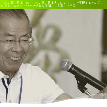
「志の高い日本」は、「志の高い日本人」によってこそ実現するとの思い
に立ち、志ネットワーク活動を展開。 主宰：上甲晃