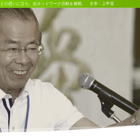
るとの思いに立ち、志ネットワーク活動を展開。 主宰：上甲晃