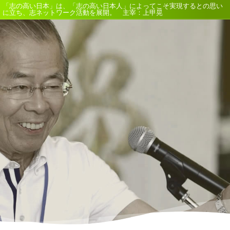
「志の高い日本」は、「志の高い日本人」によってこそ実現するとの思い
に立ち、志ネットワーク活動を展開。 主宰：上甲晃