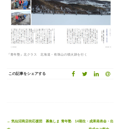
『青年塾』北クラス 北海道・有珠山の噴火跡を行く
この記事をシェアする
Post
←
気仙沼商店街応援団 募集しま
青年塾 14期生・成果発表会・出