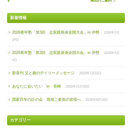
navigation
す
発式のご案内
→
新着情報
2026青年塾「第3回 志実践発表全国大会」in 伊勢
2026年7月
24日
2026青年塾「第3回 志実践発表全国大会」in 伊勢
2026年3月
4日
新発刊 父と娘のデイリーメッセージ
2026年1月10日
あなたに会いたい in 長崎
2025年10月30日
国家百年の計の会 現地ご参加の皆様へ
2025年8月19日
カテゴリー