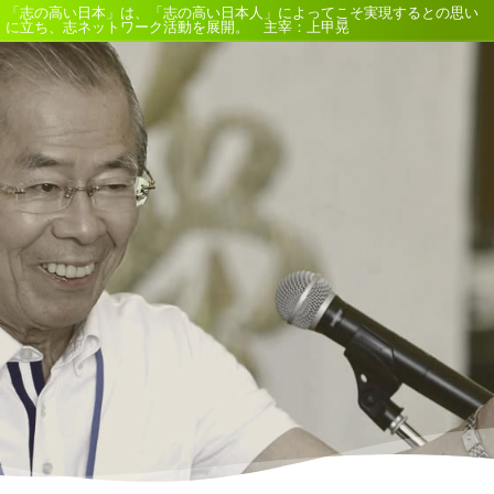
「志の高い日本」は、「志の高い日本人」によってこそ実現するとの思い
に立ち、志ネットワーク活動を展開。 主宰：上甲晃