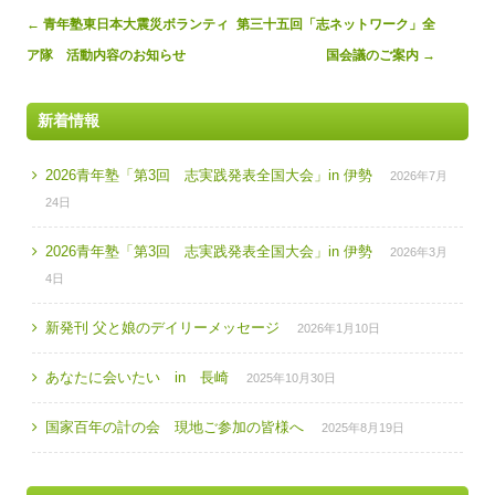
Post
←
青年塾東日本大震災ボランティ
第三十五回「志ネットワーク」全
navigation
ア隊 活動内容のお知らせ
国会議のご案内
→
新着情報
2026青年塾「第3回 志実践発表全国大会」in 伊勢
2026年7月
24日
2026青年塾「第3回 志実践発表全国大会」in 伊勢
2026年3月
4日
新発刊 父と娘のデイリーメッセージ
2026年1月10日
あなたに会いたい in 長崎
2025年10月30日
国家百年の計の会 現地ご参加の皆様へ
2025年8月19日