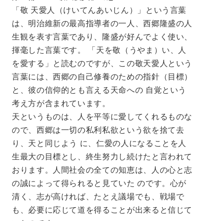
「敬 天愛人（けいてんあいじん）」という言葉
は、明治維新の最高指導者の一人、西郷隆盛の人
生観を表す言葉であり、隆盛が好んでよく使い、
揮毫した言葉です。 「天を敬（うやま）い、人
を愛する」と読むのですが、この敬天愛人という
言葉には、西郷の自己修養のための指針（目標）
と、彼の信仰的とも言える天命への 自覚という
考え方が含まれています。
天というものは、人を平等に愛してくれるものな
ので、西郷は一切の私利私欲という欲を捨て去
り、天と同じよう に、仁愛の人になることを人
生最大の目標とし、終生努力し続けたと言われて
おります。人間社会の全ての知恵は、人の心と志
の誠によって得られると見ていた のです。心が
清く、志が高ければ、たとえ議場でも、戦場で
も、必要に応じて道を得ることが出来ると信じて