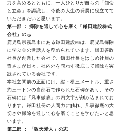
力を高めるとともに、一人ひとりが自らの「知命
と立命」を認識し、今後の人生の発展に役立てて
いただきたいと思います。
第一部 ： 掃除を通して心を磨く「鎌田建設株式
会社」の志
鹿児島県霧島市にある鎌田建設㈱は、鹿児島掃除
に学ぶ会の世話人を務められています。鎌田善政
社長が創業した会社で、鎌田社長をはじめ社員の
皆さまが日々、社内外を問わず徹底して掃除を実
践されている会社です。
本社玄関前の正面には、縦・横三メートル、重さ
約三十トンの自然石で作られた石碑があり、その
石碑には「凡事徹底」の四文字が刻み込まれてお
ります。鎌田社長の人間力に触れ、凡事徹底の大
切さや掃除を通して心を磨くことを学びたいと思
います。
第二部 ： 「敬天愛人」の志