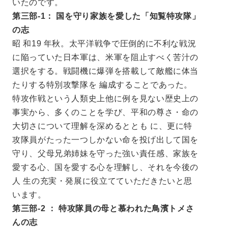
いたのです。
第三部-1： 国を守り家族を愛した「知覧特攻隊」
の志
昭 和19 年秋。太平洋戦争で圧倒的に不利な戦況
に陥っていた日本軍は、米軍を阻止すべく苦汁の
選択をする。戦闘機に爆弾を搭載して敵艦に体当
たりする特別攻撃隊を 編成することであった。
特攻作戦という人類史上他に例を見ない歴史上の
事実から、多くのことを学び、平和の尊さ・命の
大切さについて理解を深めるととも に、更に特
攻隊員がたった一つしかない命を投げ出して国を
守り、父母兄弟姉妹を守った強い責任感、家族を
愛する心、国を愛する心を理解し、それを今後の
人 生の充実・発展に役立てていただきたいと思
います。
第三部-2 ： 特攻隊員の母と慕われた鳥濱トメさ
んの志