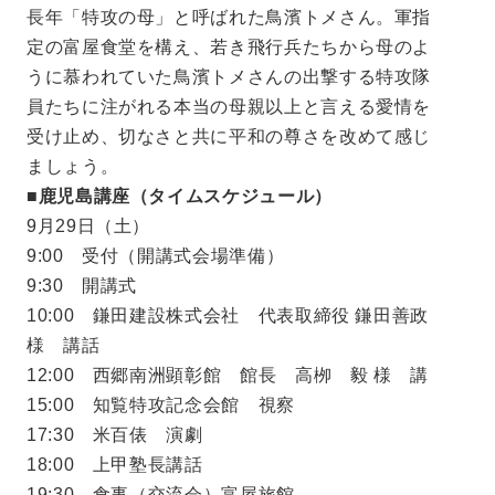
長年「特攻の母」と呼ばれた鳥濱トメさん。軍指
定の富屋食堂を構え、若き飛行兵たちから母のよ
うに慕われていた鳥濱トメさんの出撃する特攻隊
員たちに注がれる本当の母親以上と言える愛情を
受け止め、切なさと共に平和の尊さを改めて感じ
ましょう。
■鹿児島講座（タイムスケジュール）
9月29日（土）
9:00 受付（開講式会場準備）
9:30 開講式
10:00 鎌田建設株式会社 代表取締役 鎌田善政
様 講話
12:00 西郷南洲顕彰館 館長 高栁 毅 様 講
15:00 知覧特攻記念会館 視察
17:30 米百俵 演劇
18:00 上甲塾長講話
19:30 食事（交流会）富屋旅館