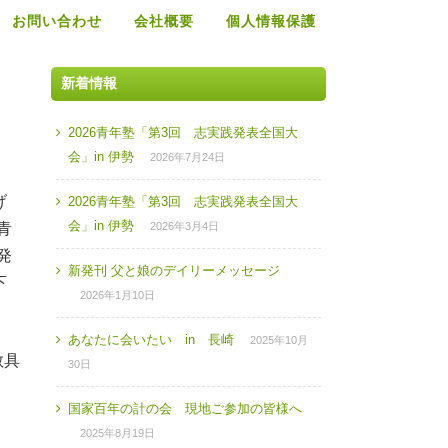
お問い合わせ
会社概要
個人情報保護
新着情報
2026青年塾「第3回 志実践発表全国大
会」in 伊勢
2026年7月24日
げ
2026青年塾「第3回 志実践発表全国大
会」in 伊勢
青
2026年3月4日
発
新発刊 父と娘のデイリーメッセージ
下
2026年1月10日
あなたに会いたい in 長崎
2025年10月
敬具
30日
国家百年の計の会 現地ご参加の皆様へ
2025年8月19日