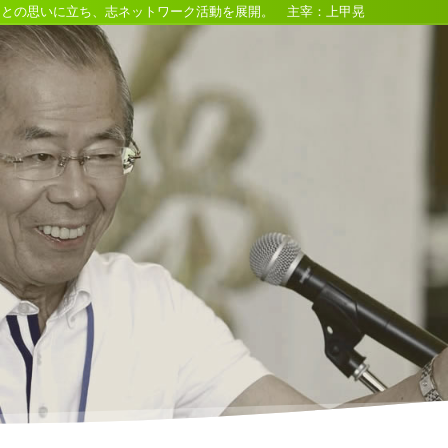
るとの思いに立ち、志ネットワーク活動を展開。 主宰：上甲晃