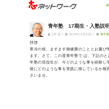
青年塾 17期生・入塾説
上甲 晃
/
2012年12月25日
/
青年
拝啓
寒冷の候、ますます御健勝のこととお慶び
ます。さて、この度青年塾で は、下記の
年塾の現役生が、今どのような事を経験し
後にどのような事を実践に移しているか報
さいませ。