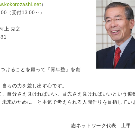
ww.kokorozashi.net
）
:00（受付13:00～）
：河上 克之
331
えつけることを願って『青年塾』を創
、自らの力を差し出す心です。
て、自分さえ良ければいい、目先さえ良ければいいという偏
「未来のために」と本気で考えられる人間作りを目指してい
志ネットワーク代表 上甲