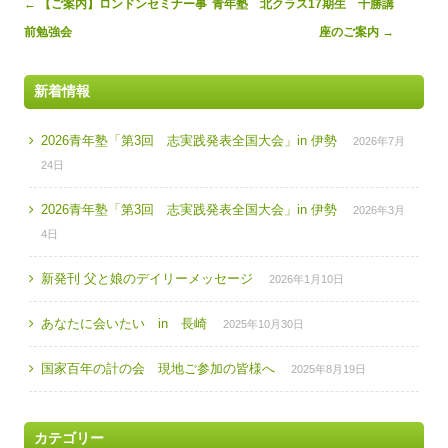
Post
←
【ご案内】ロンドンセミナー事
青年塾 北クラス17期生 十勝講
navigation
前勉強会
座のご案内
→
新着情報
2026青年塾「第3回 志実践発表全国大会」in 伊勢
2026年7月
24日
2026青年塾「第3回 志実践発表全国大会」in 伊勢
2026年3月
4日
新発刊 父と娘のデイリーメッセージ
2026年1月10日
あなたに会いたい in 長崎
2025年10月30日
国家百年の計の会 現地ご参加の皆様へ
2025年8月19日
カテゴリー