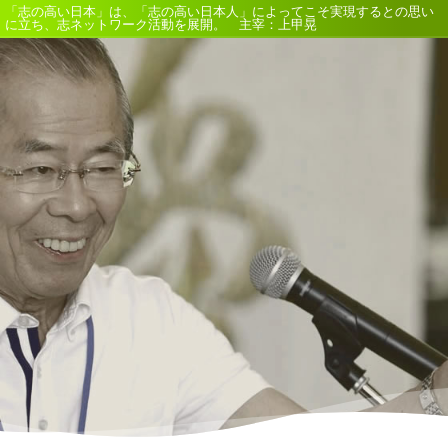
「志の高い日本」は、「志の高い日本人」によってこそ実現するとの思い
に立ち、志ネットワーク活動を展開。 主宰：上甲晃