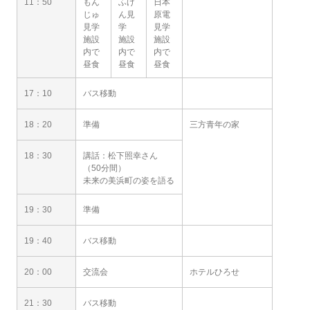
11：50
もん
ふげ
日本
じゅ
ん見
原電
見学
学
見学
施設
施設
施設
内で
内で
内で
昼食
昼食
昼食
17：10
バス移動
18：20
準備
三方青年の家
18：30
講話：松下照幸さん
（50分間）
未来の美浜町の姿を語る
19：30
準備
19：40
バス移動
20：00
交流会
ホテルひろせ
21：30
バス移動