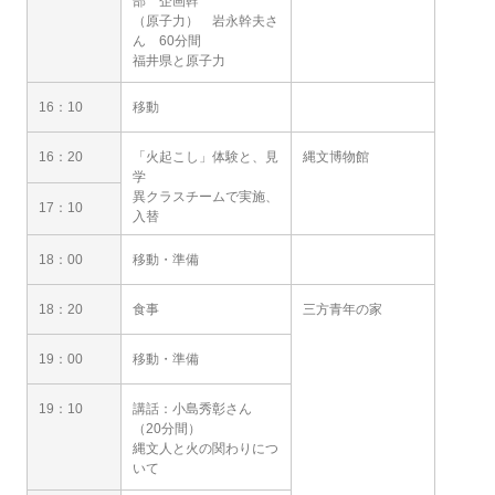
部 企画幹
（原子力） 岩永幹夫さ
ん 60分間
福井県と原子力
16：10
移動
16：20
「火起こし」体験と、見
縄文博物館
学
異クラスチームで実施、
17：10
入替
18：00
移動・準備
18：20
食事
三方青年の家
19：00
移動・準備
19：10
講話：小島秀彰さん
（20分間）
縄文人と火の関わりにつ
いて