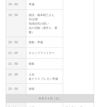
19：40
準備
19：50
講話：橋本昭三さん
50分間
地域住民の想い
志の活動（港作り、墨
書）
20：50
移動・準備
21：05
キャンプファイヤー
21：50
移動
22：00
入浴
各クラス プレゼン準備
23：50
就寝
８月３１日（土）