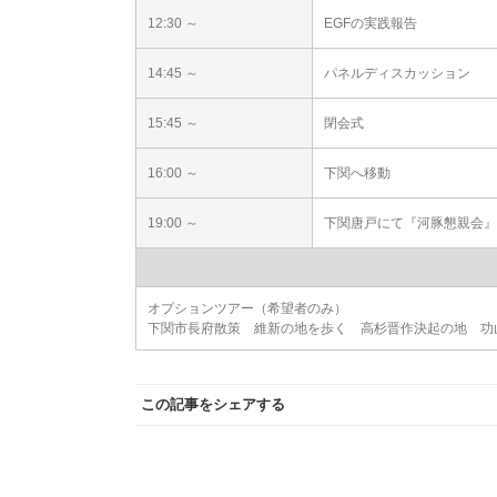
12:30 ～
EGFの実践報告
14:45 ～
パネルディスカッション
15:45 ～
閉会式
16:00 ～
下関へ移動
19:00 ～
下関唐戸にて『河豚懇親会』
オプションツアー（希望者のみ）
下関市長府散策 維新の地を歩く 高杉晋作決起の地 功
この記事をシェアする