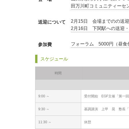
田万川町コミュニティーセ
2月15日 会場までのの送
送迎について
2月16日 下関駅への送迎
フォーラム 5000円（昼食
参加費
スケジュール
時間
9:00 ～
受付開始 EGF主催「第一
9:30 ～
基調講演 上甲 晃 塾長「
11:30 ～
休憩