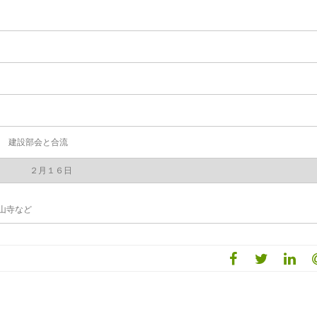
 建設部会と合流
２月１６日
山寺など