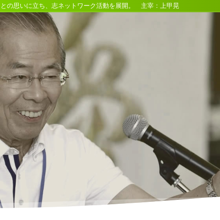
るとの思いに立ち、志ネットワーク活動を展開。 主宰：上甲晃