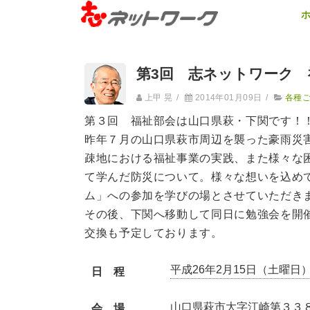
第3回 志ネットワーク 
上甲 晃
/
2014年01月09日
/
各種
第３回 福祉部会は山口県萩・下関です！
昨年７月の山口県萩市周辺を襲った豪雨災害
疎地における福祉事業の実践、また様々な
て学んだ防災について。様々な想いを込めて
ム」への参加を学びの場とさせていただき
その後、下関へ移動して同日に勉強会を開
交換も予定しております。
平成26年2月15日（土曜日）
日 程
山口県萩市大字江崎第３３
会 場