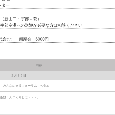
ンター
迎（新山口・宇部⇔萩）
・宇部空港への送迎が必要な方は相談ください
代含む） 懇親会 6000円
内容
２月１５日
回 みんなの支援フォーラム」へ参加
仮題：人つくりとは・・・」