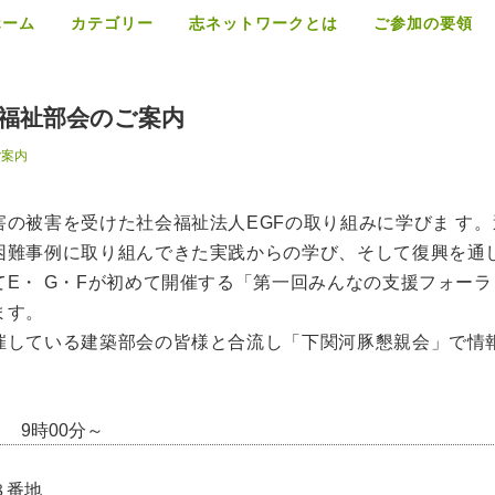
ホーム
カテゴリー
志ネットワークとは
ご参加の要領
福祉部会のご案内
ご案内
！
の被害を受けた社会福祉法人EGFの取り組みに学びま す。
困難事例に取り組んできた実践からの学び、そして復興を通
E・ G・Fが初めて開催する「第一回みんなの支援フォーラ
ます。
催している建築部会の皆様と合流し「下関河豚懇親会」で情
 9時00分～
８番地