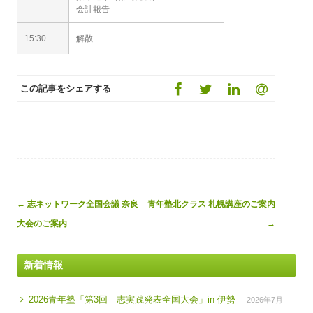
会計報告
15:30
解散
この記事をシェアする
Post
←
志ネットワーク全国会議 奈良
青年塾北クラス 札幌講座のご案内
navigation
大会のご案内
→
新着情報
2026青年塾「第3回 志実践発表全国大会」in 伊勢
2026年7月