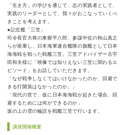
「生き方」の学びを通じて、志の実践者として、
実践のリーダーとして、我々がおこなっていくべ
きことを考えます。
●記念艦「三笠」
司令長官大将の東郷平八郎、参謀中佐の秋山真之
らが座乗し、日本海軍連合艦隊の旗艦として日本
海海戦を戦った戦艦三笠。三笠アドバイザー古宇
田和夫様に「映像では知りえない三笠に関わるエ
ピソード」をお話していただきます。
「なぜ戦争しなくてはいけなかったのか、回避で
きる打開策はなかったのか。」
「現代の世で、仮に日本海海戦が起きた場合、回
避するためには何ができるのか」
坂の上の雲の輪読を戦艦三笠で行います。
講座開催概要