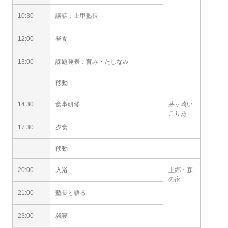
10:30
講話：上甲塾長
12:00
昼食
13:00
課題発表：育み・たしなみ
移動
14:30
食事研修
茅ヶ崎い
こりあ
17:30
夕食
移動
20:00
入浴
上郷・森
の家
21:00
塾長と語る
23:00
就寝