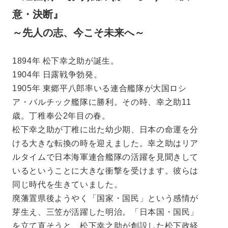
意・決断』
～先人の志、今こそ未来へ～
1894年 松下幸之助が誕生。
1904年 日露戦争勃発。
1905年 東郷平八郎率いる連合艦隊が大国ロシ
ア・バルチック艦隊に勝利。その時、幸之助11
歳。丁稚奉公2年目の春。
松下幸之助が丁稚に出た幼少期、日本の命運を分
ける大きな転換の時を迎えました。幸之助はリア
ルタイムで日本海軍連合艦隊の活躍を見聞きして
いるということに大きな衝撃を受けます。彼らは
同じ時代を生きていました。
廃藩置県後ようやく「国家・国民」という感情が
芽生え、三笠が活躍した明治。「日本国・国民」
を立て直そうと、松下幸之助が創設した松下政経