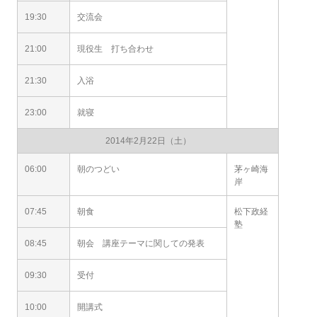
19:30
交流会
21:00
現役生 打ち合わせ
21:30
入浴
23:00
就寝
2014年2月22日（土）
06:00
朝のつどい
茅ヶ崎海
岸
07:45
朝食
松下政経
塾
08:45
朝会 講座テーマに関しての発表
09:30
受付
10:00
開講式