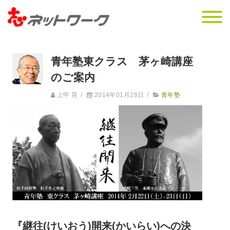
青年塾東クラス 茅ヶ崎講座
のご案内
上甲 晃
/
2014年01月28日
/
青年塾
『継往(けいおう)開来(かいらい)への決