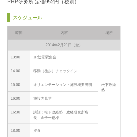
PHP研究所 定価952円（税別）
スケジュール
時間
内容
場所
2014年2月21日（金）
13:00
JR辻堂駅集合
14:00
移動（徒歩）チェックイン
15:00
オリエンテーション・施設概要説明
松下政経
塾
16:00
施設内見学
16:30
講話：松下政経塾 政経研究所所
長 金子一也様
18:00
夕食