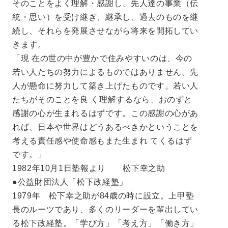
そのことをよく理解・感謝し、先人達の事業（伝
統・思い）を受け継ぎ、継承し、過去のものを継
続し、それらを発展させながら将来を開拓してい
きます。
「現 在の世の中が豊かで住みやすいのは、今の
若い人たちの努力によるものではありません。先
人が懸命に努力して築き上げたものです。若い人
たちがそのことを良 く理解するなら、おのずと
感謝の心が生まれるはずです。この感謝の心があ
れば、日本や世界はどうあるべきかということを
考える責任感や使命感もまた生まれ てくるはず
です。」
1982年10月1日塾報より 松下幸之助
●公益財団法人「松下政経塾」
1979年 松下幸之助が84歳の時に設立。上甲塾
長のルーツであり、多くのリーダーを輩出してい
る松下政経塾。「学び方」「考え方」「働き方」