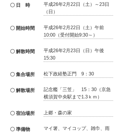
平成26年2月22日（土）～23日
〇 日 時
（日）
平成26年2月22日（土）午前
〇 開始時間
10:00（受付開始9:30～）
平成26年2月23日（日）午後
〇 解散時間
15:30
松下政経塾正門 9：30
〇 集合場所
記念艦「三笠」 15：30（京急
〇 解散場所
横須賀中央駅まで1.3ｋｍ）
上郷・森の家
〇 宿泊場所
マイ箸、マイコップ、雑巾、雨
〇 準備物