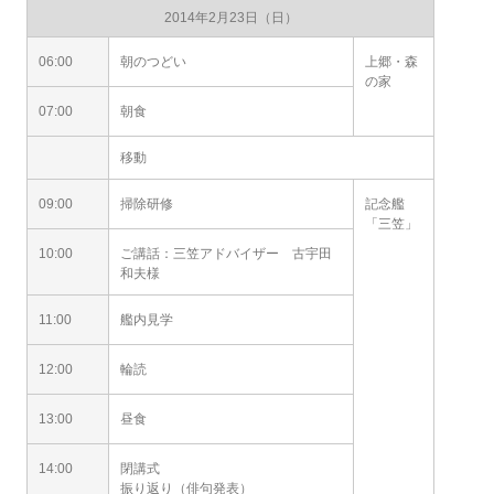
2014年2月23日（日）
06:00
朝のつどい
上郷・森
の家
07:00
朝食
移動
09:00
掃除研修
記念艦
「三笠」
10:00
ご講話：三笠アドバイザー 古宇田
和夫様
11:00
艦内見学
12:00
輪読
13:00
昼食
14:00
閉講式
振り返り（俳句発表）