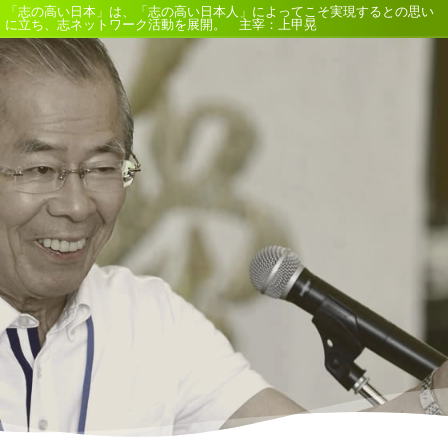
「志の高い日本」は、「志の高い日本人」によってこそ実現するとの思い
に立ち、志ネットワーク活動を展開。 主宰：上甲晃