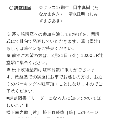
東クラス17期生 田中真樹（た
〇 講座担当
なかまさき） 清水政明（しみ
ずまさあき）
※ 茅ヶ崎講座への参加を通しての学びを、閉講
式にて俳句で発表していただきます。筆（墨汁）
もしくは筆ペンをご持参ください。
※ 前泊ご希望の方は、2月21日（金）13:00 JR辻
堂駅に集合ください。
※ 松下政経塾内は駐車台数に限りがございま
す。政経塾での講座にお車でお越しの方は、お近
くのパーキングへ駐車頂くことになりますのでご
了承ください。
■課題図書「リーダーになる人に知っておいてほ
しいこと Ⅱ」
松下幸之助［述］ 松下政経塾［編］124ページ