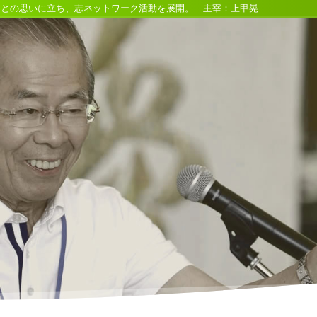
るとの思いに立ち、志ネットワーク活動を展開。 主宰：上甲晃