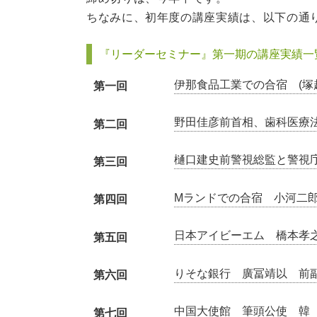
ちなみに、初年度の講座実績は、以下の通
『リーダーセミナー』第一期の講座実績一
伊那食品工業での合宿 (塚
第一回
野田佳彦前首相、歯科医療
第二回
樋口建史前警視総監と警視
第三回
Мランドでの合宿 小河二
第四回
日本アイビーエム 橋本孝
第五回
りそな銀行 廣冨靖以 前
第六回
中国大使館 筆頭公使 韓
第七回