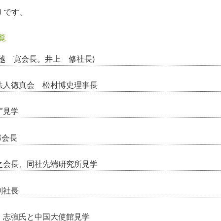
りです。
覧
越 寛会長。井上 修社長)
法人徳真会 松村博史理事長
庁見学
郎会長
之会長、同社先端研究所見学
副社長
 志強氏と中国大使館見学