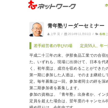
青年塾リーダーセミナー 
上甲 晃
/
2014年11月01日
/
各種
若手経営者の学びの場 定員55人、年一
平成二十三年の末、伊那食品工業での合宿
た。いずれも、現場に出掛けて、日本を代
く、初年度は、成功を収めることができた
第一期に参加した人達は、そのまま継続し
定。毎年募集は一回。参加者同士の絆を深
第二期参加者を募集します。
参加の資格は、『青年塾』出身者か、イン
定員を超えた場合は、翌年度のキャンセル
締め切りは、今年中です。