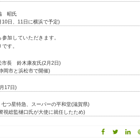
脇 昭氏
月10日、11日に横浜で予定)
ら参加していただきます。
りです。
市長 鈴木康友氏(2月2日)
静岡市と浜松市で開催)
月17日)
・七つ星特急、スーパーの平和堂(滋賀県)
警視総監樋口氏が大使に就任したため)