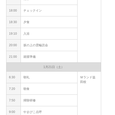
18:00
チェックイン
18:30
夕食
19:10
入浴
20:00
坂の上の雲輪読会
21:00
就寝準備
1月21日（土）
6:30
朝礼
Ｍランド益
田校
7:20
朝食
7:50
掃除研修
9:00
やまびこ点呼