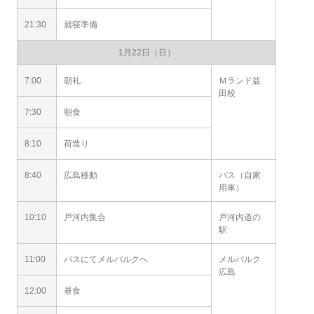
21:30
就寝準備
1月22日（日）
7:00
朝礼
Ｍランド益
田校
7:30
朝食
8:10
荷造り
8:40
広島移動
バス（自家
用車）
10:10
戸河内集合
戸河内道の
駅
11:00
バスにてメルパルクへ
メルパルク
広島
12:00
昼食