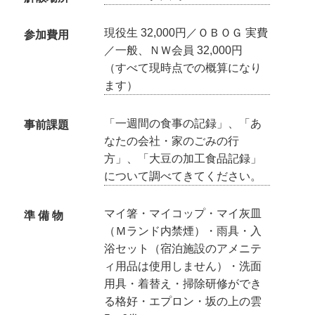
現役生 32,000円／ＯＢＯＧ 実費
参加費用
／一般、ＮＷ会員 32,000円
（すべて現時点での概算になり
ます）
「一週間の食事の記録」、「あ
事前課題
なたの会社・家のごみの行
方」、「大豆の加工食品記録」
について調べてきてください。
マイ箸・マイコップ・マイ灰皿
準 備 物
（Ｍランド内禁煙）・雨具・入
浴セット（宿泊施設のアメニテ
ィ用品は使用しません）・洗面
用具・着替え・掃除研修ができ
る格好・エプロン・坂の上の雲