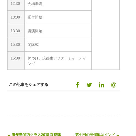
12:30
会場準備
13:00
受付開始
13:30
講演開始
15:30
閉講式
16:00
片づけ、現役生アフターミィーティ
ング
この記事をシェアする
Post
←
青年塾関西クラス20期 京都講
第七回の開催地はインド
→