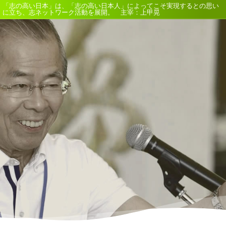
「志の高い日本」は、「志の高い日本人」によってこそ実現するとの思い
に立ち、志ネットワーク活動を展開。 主宰：上甲晃