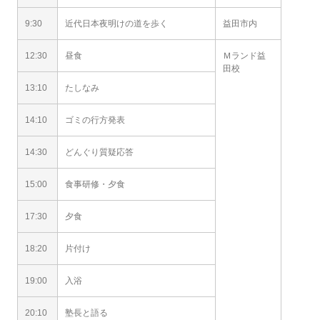
9:30
近代日本夜明けの道を歩く
益田市内
12:30
昼食
Ｍランド益
田校
13:10
たしなみ
14:10
ゴミの行方発表
14:30
どんぐり質疑応答
15:00
食事研修・夕食
17:30
夕食
18:20
片付け
19:00
入浴
20:10
塾長と語る