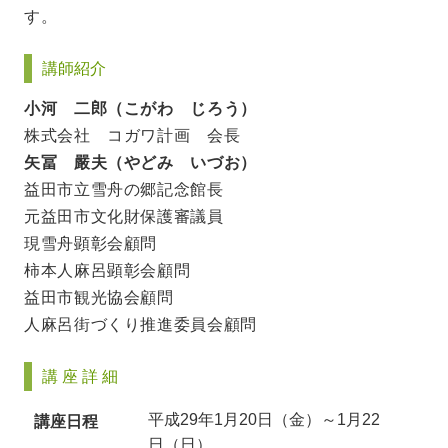
す。
講師紹介
小河 二郎（こがわ じろう）
株式会社 コガワ計画 会長
矢冨 嚴夫（やどみ いづお）
益田市立雪舟の郷記念館長
元益田市文化財保護審議員
現雪舟顕彰会顧問
柿本人麻呂顕彰会顧問
益田市観光協会顧問
人麻呂街づくり推進委員会顧問
講 座 詳 細
平成29年1月20日（金）～1月22
講座日程
日（日）