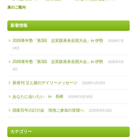
navigation
座のご案内
新着情報
2026青年塾「第3回 志実践発表全国大会」in 伊勢
2026年7月
24日
2026青年塾「第3回 志実践発表全国大会」in 伊勢
2026年3月
4日
新発刊 父と娘のデイリーメッセージ
2026年1月10日
あなたに会いたい in 長崎
2025年10月30日
国家百年の計の会 現地ご参加の皆様へ
2025年8月19日
カテゴリー