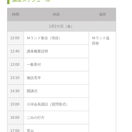
時間
内容
場所
1月2０日（金）
12:00
Ｍランド集合（現役）
Ｍランド益
田校
12:40
講座概要説明
13:00
一般受付
13:10
施設見学
14:30
開講式
15:00
小河会長講話（質問形式）
16:00
ごみの行方
17:00
育み