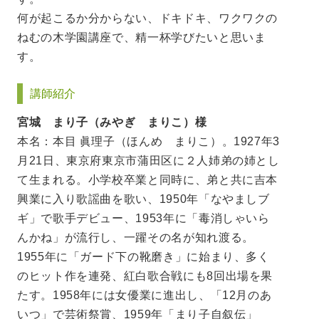
何が起こるか分からない、ドキドキ、ワクワクの
ねむの木学園講座で、精一杯学びたいと思いま
す。
講師紹介
宮城 まり子（みやぎ まりこ）様
本名：本目 眞理子（ほんめ まりこ）。1927年3
月21日、東京府東京市蒲田区に２人姉弟の姉とし
て生まれる。小学校卒業と同時に、弟と共に吉本
興業に入り歌謡曲を歌い、1950年「なやましブ
ギ」で歌手デビュー、1953年に「毒消しゃいら
んかね」が流行し、一躍その名が知れ渡る。
1955年に「ガード下の靴磨き」に始まり、多く
のヒット作を連発、紅白歌合戦にも8回出場を果
たす。1958年には女優業に進出し、「12月のあ
いつ」で芸術祭賞、1959年「まり子自叙伝」