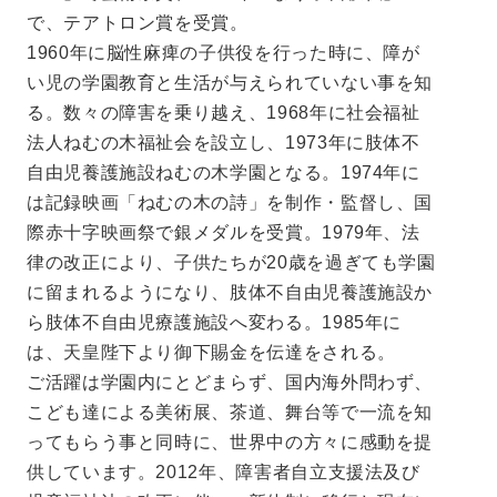
で、テアトロン賞を受賞。
1960年に脳性麻痺の子供役を行った時に、障が
い児の学園教育と生活が与えられていない事を知
る。数々の障害を乗り越え、1968年に社会福祉
法人ねむの木福祉会を設立し、1973年に肢体不
自由児養護施設ねむの木学園となる。1974年に
は記録映画「ねむの木の詩」を制作・監督し、国
際赤十字映画祭で銀メダルを受賞。1979年、法
律の改正により、子供たちが20歳を過ぎても学園
に留まれるようになり、肢体不自由児養護施設か
ら肢体不自由児療護施設へ変わる。1985年に
は、天皇陛下より御下賜金を伝達をされる。
ご活躍は学園内にとどまらず、国内海外問わず、
こども達による美術展、茶道、舞台等で一流を知
ってもらう事と同時に、世界中の方々に感動を提
供しています。2012年、障害者自立支援法及び