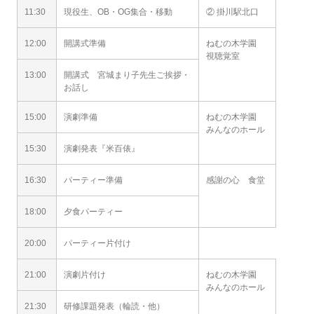
11:30
現役生、OB・OG集合・移動
② 掛川駅北口
12:00
開講式準備
ねむの木学園
視聴覚室
13:00
開講式 宮城まり子先生ご挨拶・
お話し
15:00
演劇準備
ねむの木学園
みんなのホール
15:30
演劇発表『米百俵』
16:30
パーティー準備
感謝の心 食堂
18:00
夕食パーティー
20:00
パーティー片付け
21:00
演劇片付け
ねむの木学園
みんなのホール
21:30
研修課題発表（輪読・他）