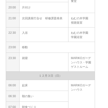
食堂
20:00
片付け
21:00
次回講座打合せ 研修課題発表
ねむの木学園
視聴覚室
22:30
入浴
ねむの木学園
学園浴室
23:00
移動
23:30
就寝
MARIKOガーデ
ンハウス・学園
ゲストルーム
１２月３日（日）
06:00
起床
MARIKOガーデ
ンハウス
06:30
朝の集い
07:00
朝食づくり