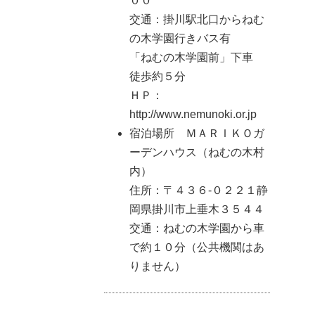
００
交通：掛川駅北口からねむ
の木学園行きバス有
「ねむの木学園前」下車
徒歩約５分
ＨＰ：
http://www.nemunoki.or.jp
宿泊場所 ＭＡＲＩＫＯガ
ーデンハウス（ねむの木村
内）
住所：〒４３６-０２２１静
岡県掛川市上垂木３５４４
交通：ねむの木学園から車
で約１０分（公共機関はあ
りません）