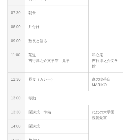
07:30
朝食
08:00
片付け
09:00
塾長と語る
11:00
茶道
和心庵
吉行淳之介文学館 見学
吉行淳之介文学
館
12:30
昼食（カレー）
森の喫茶店
MARIKO
13:00
移動
13:30
閉講式 準備
ねむの木学園
視聴覚室
14:00
閉講式