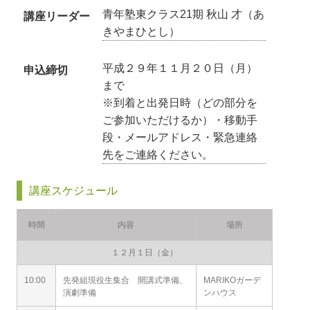
青年塾東クラス21期 秋山 才（あ
講座リーダー
きやまひとし）
平成２９年１１月２０日（月）
申込締切
まで
※到着と出発日時（どの部分を
ご参加いただけるか）・移動手
段・メールアドレス・緊急連絡
先をご連絡ください。
講座スケジュール
時間
内容
場所
１２月１日（金）
10:00
先発組現役生集合 開講式準備、
MARIKOガーデ
演劇準備
ンハウス