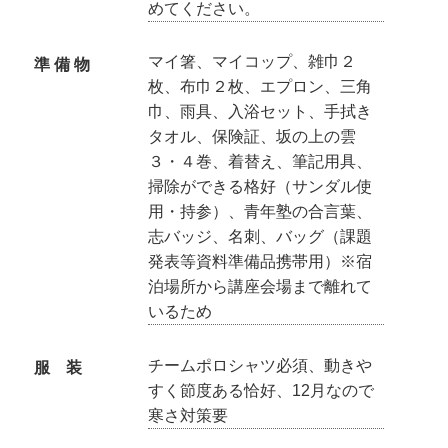
めてください。
マイ箸、マイコップ、雑巾２
準 備 物
枚、布巾２枚、エプロン、三角
巾、雨具、入浴セット、手拭き
タオル、保険証、坂の上の雲
３・４巻、着替え、筆記用具、
掃除ができる格好（サンダル使
用・持参）、青年塾の合言葉、
志バッジ、名刺、バッグ（課題
発表等資料準備品携帯用）※宿
泊場所から講座会場まで離れて
いるため
チームポロシャツ必須、動きや
服 装
すく節度ある恰好、12月なので
寒さ対策要