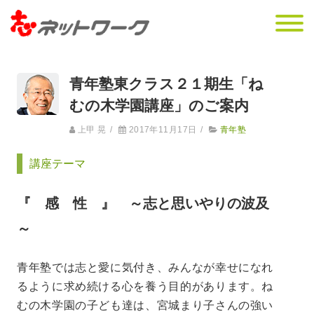
青年塾東クラス２１期生「ね
むの木学園講座」のご案内
上甲 晃
/
2017年11月17日
/
青年塾
講座テーマ
『 感 性 』 ～志と思いやりの波及
～
青年塾では志と愛に気付き、みんなが幸せになれ
るように求め続ける心を養う目的があります。ね
むの木学園の子ども達は、宮城まり子さんの強い