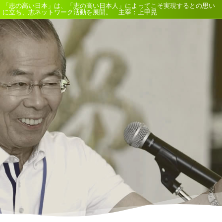
「志の高い日本」は、「志の高い日本人」によってこそ実現するとの思い
に立ち、志ネットワーク活動を展開。 主宰：上甲晃