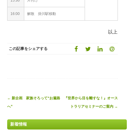
15:30
片付け
16:00
解散 掛川駅移動
以上
この記事をシェアする
Post
←
新企画 家族そろって“お遍路
『世界から目を離すな！』オース
navigation
へ”
トラリアセミナーのご案内
→
新着情報