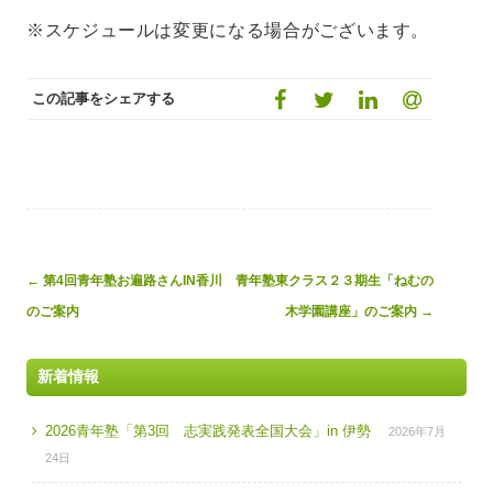
※スケジュールは変更になる場合がございます。
この記事をシェアする
Post
←
第4回青年塾お遍路さんIN香川
青年塾東クラス２３期生「ねむの
navigation
のご案内
木学園講座」のご案内
→
新着情報
2026青年塾「第3回 志実践発表全国大会」in 伊勢
2026年7月
24日