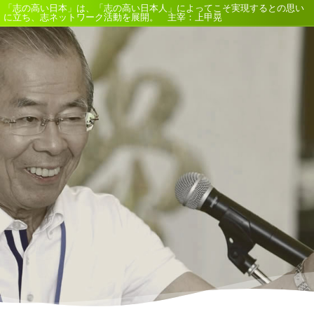
「志の高い日本」は、「志の高い日本人」によってこそ実現するとの思い
に立ち、志ネットワーク活動を展開。 主宰：上甲晃