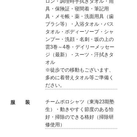
ロン・調理時手拭きタオル・雨
具・保険証・寝間着・筆記用
具・メモ帳・薬・洗面用具（歯
ブラシ等）・入浴タオル・バス
タオル・ボディーソープ・シャ
ンプー・洗顔・名刺・坂の上の
雲3巻～4巻・デイリーメッセー
ジ（最新）・スーツ・汗拭きタ
オル
※徒歩での移動もございます、
多めに着替えタオル等ご準備く
ださい。
チームポロシャツ（東海23期塾
服 装
生）・動きやすく節度のある恰
好・掃除のできる格好（掃除研
修使用）