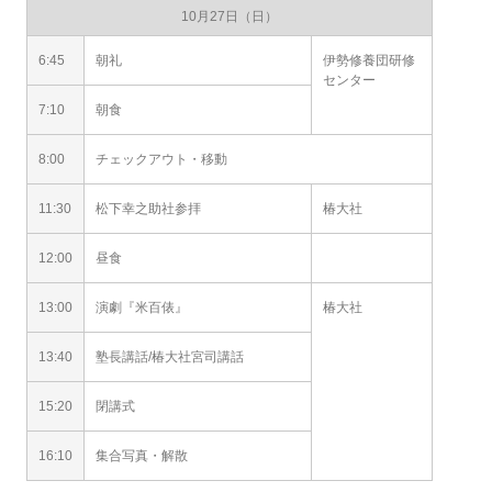
10月27日（日）
6:45
朝礼
伊勢修養団研修
センター
7:10
朝食
8:00
チェックアウト・移動
11:30
松下幸之助社参拝
椿大社
12:00
昼食
13:00
演劇『米百俵』
椿大社
13:40
塾長講話/椿大社宮司講話
15:20
閉講式
16:10
集合写真・解散