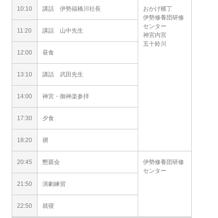
10:10
講話 伊勢福橋川社長
おかげ横丁
伊勢修養団研修
センター
11:20
講話 山中先生
神宮内宮
五十鈴川
12:00
昼食
13:10
講話 武田先生
14:00
神宮・御神楽参拝
17:30
夕食
18:20
禊
20:45
懇親会
伊勢修養団研修
センター
21:50
演劇練習
22:50
就寝