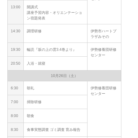
13:00
開講式
講座予習内容・オリエンテーショ
ン宿題発表
14:30
調理研修
伊勢市ハートプ
ラザみその
19:30
輪読『坂の上の雲3.4巻より』
伊勢修養団研修
センター
20:50
入浴・就寝
10月26日（土）
6:30
朝礼
伊勢修養団研修
センター
7:00
掃除研修
8:00
朝食
8:30
食事実態調査 ゴミ調査 育み報告