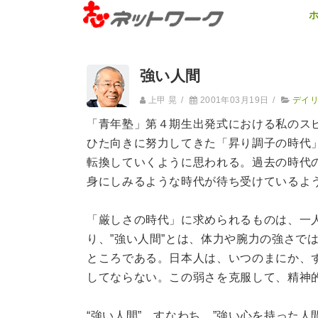
強い人間
上甲 晃
/
2001年03月19日
/
デイ
「青年塾」第４期生出発式における私のス
ひた向きに努力してきた「昇り調子の時代
転換していくように思われる。過去の時代
身にしみるような時代が待ち受けているよ
「厳しさの時代」に求められるものは、一人
り、”強い人間”とは、体力や腕力の強さで
ところである。日本人は、いつのまにか、ず
してならない。この弱さを克服して、精神
“強い人間”、すなわち、”強い心を持った