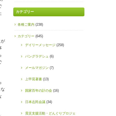
で
カテゴリー
た
各種ご案内
(238)
カテゴリー
(645)
人が
デイリーメッセージ
(258)
事
ら
バングラデシュ
(6)
で
メールマガジン
(7)
上甲晃著書
(13)
ら
はな
国家百年の計の会
(16)
な
日本志民会議
(34)
震災支援活動・どんぐりプロジェ