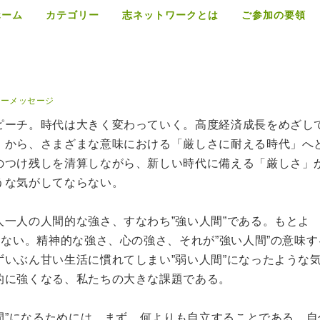
ホーム
カテゴリー
志ネットワークとは
ご参加の要領
リーメッセージ
ピーチ。時代は大きく変わっていく。高度経済成長をめざし
」から、さまざまな意味における「厳しさに耐える時代」へ
のつけ残しを清算しながら、新しい時代に備える「厳しさ」
うな気がしてならない。
一人の人間的な強さ、すなわち”強い人間”である。もとよ
はない。精神的な強さ、心の強さ、それが”強い人間”の意味す
いぶん甘い生活に慣れてしまい”弱い人間”になったような
的に強くなる、私たちの大きな課題である。
人間”になるためには、まず、何よりも自立することである。自