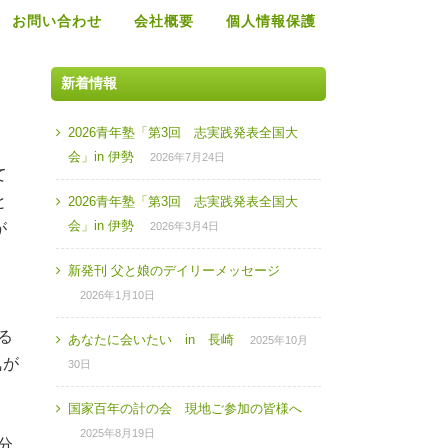
お問い合わせ
会社概要
個人情報保護
新着情報
2026青年塾「第3回 志実践発表全国大
会」in 伊勢
2026年7月24日
て
と
2026青年塾「第3回 志実践発表全国大
会」in 伊勢
が
2026年3月4日
新発刊 父と娘のデイリーメッセージ
2026年1月10日
る
あなたに会いたい in 長崎
2025年10月
気が
30日
国家百年の計の会 現地ご参加の皆様へ
2025年8月19日
分