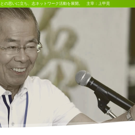
るとの思いに立ち、志ネットワーク活動を展開。 主宰：上甲晃