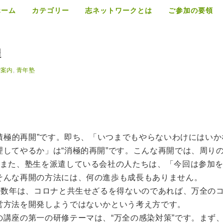
ホーム
カテゴリー
志ネットワークとは
ご参加の要領
程
ご案内
,
青年塾
“積極的再開”です。即ち、「いつまでもやらないわけにはいか
してやるか」は“消極的再開”です。こんな再開では、周り
。また、塾生を派遣している会社の人たちは、「今回は参加
そんな再開の方法には、何の進歩も成長もありません。
こ数年は、コロナと共生せざるを得ないのであれば、万全の
営方法を開発しようではないかという考え方です。
講座の第一の研修テーマは、“万全の感染対策”です。まず