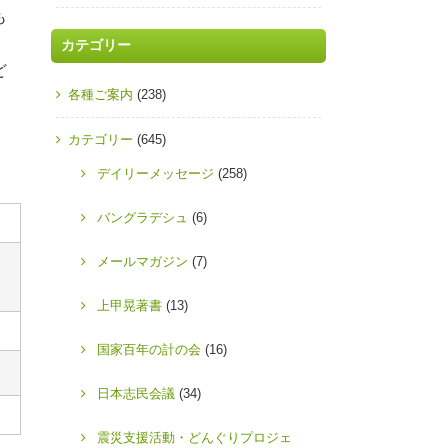
も
。
カテゴリー
ど
各種ご案内
(238)
。
カテゴリー
(645)
デイリーメッセージ
(258)
バングラデシュ
(6)
メールマガジン
(7)
上甲晃著書
(13)
国家百年の計の会
(16)
日本志民会議
(34)
震災支援活動・どんぐりプロジェ