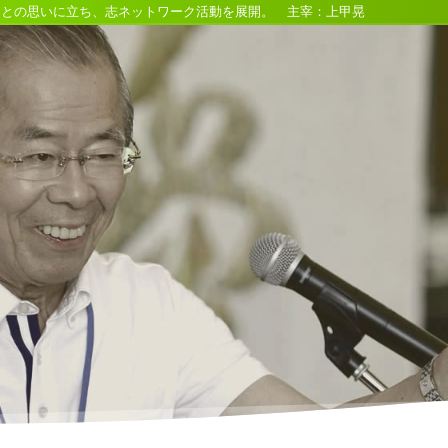
るとの思いに立ち、志ネットワーク活動を展開。 主宰：上甲晃