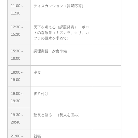
11:00～
ディスカッション（質疑応答）
11:30
12:30～
天下を考える（課題発表） ポロ
トの森散策（ミズナラ、クリ、カ
15:30
ツラの巨木を求めて）
15:30～
調理実習 夕食準備
18:00
18:00～
夕食
19:00
19:00～
後片付け
19:30
19:30～
塾長と語る （焚火を囲み）
20:40
21:00～
就寝