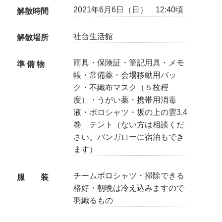
2021年6月6日（日） 12:40頃
解散時間
社台生活館
解散場所
雨具・保険証・筆記用具・メモ
準 備 物
帳・常備薬・会場移動用バッ
ク・不織布マスク（５枚程
度）・うがい薬・携帯用消毒
液・ポロシャツ・坂の上の雲3,4
巻 テント（ない方は相談くだ
さい。バンガローに宿泊もでき
ます）
チームポロシャツ・掃除できる
服 装
格好・朝晩は冷え込みますので
羽織るもの