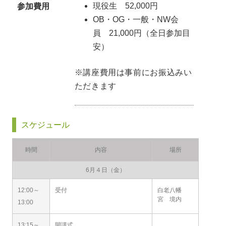
現役生 52,000円
参加費用
OB・OG・一般・NW会
員 21,000円（全日参加目
安）
※講座費用は事前にお振込みい
ただきます
スケジュール
時間
内容
場所
6月４日（金）
12:00～
受付
白老八幡
宮 境内
13:00
13:15～
開講式