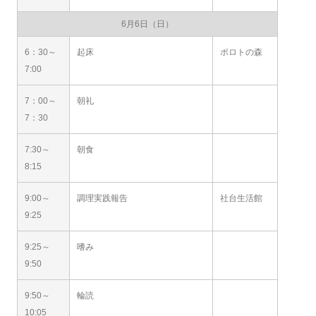
6月6日（日）
6：30～
起床
ポロトの森
7:00
7：00～
朝礼
7：30
7:30～
朝食
8:15
9:00～
調理実践報告
社台生活館
9:25
9:25～
嗜み
9:50
9:50～
輪読
10:05