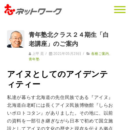
青年塾北クラス２４期生「白
老講座」のご案内
上甲 晃
/
2021年05月29日
/
各種ご案内
,
青年塾
アイヌとしてのアイデンテ
ィティー
私達が暮らす北海道の先住民族である『アイヌ』
北海道白老町には長くアイヌ民族博物館『しらお
いポロトコタン』がありました。その地に、以前
の資料を一部引き継ぎながら日本で初めて国立施
設としてアイヌの文化の歴史と現在を伝える拠点