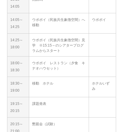
14:05
14:05～
ウポポイ（民族共生象徴空間）へ
ウポポイ
移動
14:25
14:25～
ウポポイ（民族共生象徴空間）見
学 ※15:15～のシアタープログ
18:00
ラムからスタート
18:00～
ウポポイ レストラン（夕食 キ
ナオハウセット）
18:30
18:30～
移動 ホテル
ホテルいず
み
19:00
19:15～
課題発表
20:15
20:15～
懇親会（試験）
21:00