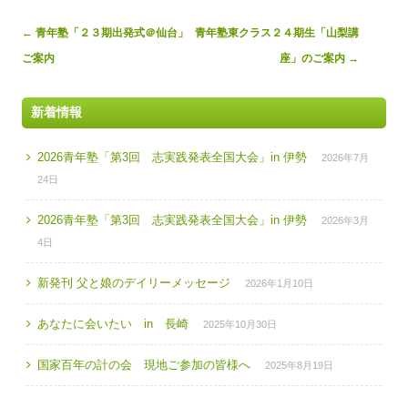
Post
←
青年塾「２３期出発式＠仙台」
青年塾東クラス２４期生「山梨講
navigation
ご案内
座」のご案内
→
新着情報
2026青年塾「第3回 志実践発表全国大会」in 伊勢
2026年7月
24日
2026青年塾「第3回 志実践発表全国大会」in 伊勢
2026年3月
4日
新発刊 父と娘のデイリーメッセージ
2026年1月10日
あなたに会いたい in 長崎
2025年10月30日
国家百年の計の会 現地ご参加の皆様へ
2025年8月19日