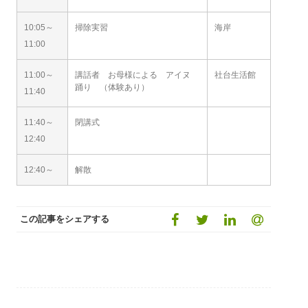
10:05～
掃除実習
海岸
11:00
11:00～
講話者 お母様による アイヌ
社台生活館
踊り （体験あり）
11:40
11:40～
閉講式
12:40
12:40～
解散
この記事をシェアする