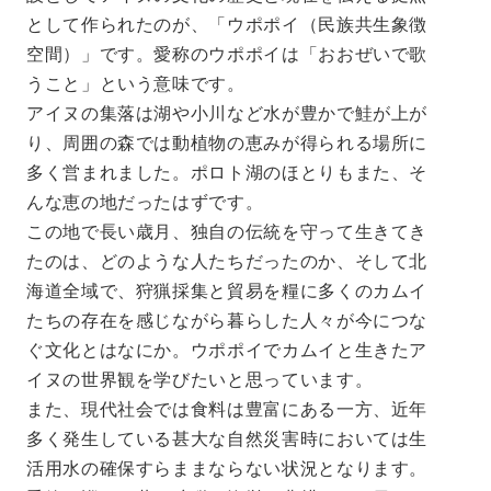
として作られたのが、「ウポポイ（民族共生象徴
空間）」です。愛称のウポポイは「おおぜいで歌
うこと」という意味です。
アイヌの集落は湖や小川など水が豊かで鮭が上が
り、周囲の森では動植物の恵みが得られる場所に
多く営まれました。ポロト湖のほとりもまた、そ
んな恵の地だったはずです。
この地で長い歳月、独自の伝統を守って生きてき
たのは、どのような人たちだったのか、そして北
海道全域で、狩猟採集と貿易を糧に多くのカムイ
たちの存在を感じながら暮らした人々が今につな
ぐ文化とはなにか。ウポポイでカムイと生きたア
イヌの世界観を学びたいと思っています。
また、現代社会では食料は豊富にある一方、近年
多く発生している甚大な自然災害時においては生
活用水の確保すらままならない状況となります。