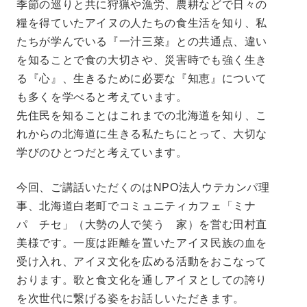
季節の巡りと共に狩猟や漁労、農耕などで日々の
糧を得ていたアイヌの人たちの食生活を知り、私
たちが学んでいる『一汁三菜』との共通点、違い
を知ることで食の大切さや、災害時でも強く生き
る『心』、生きるために必要な『知恵』について
も多くを学べると考えています。
先住民を知ることはこれまでの北海道を知り、こ
れからの北海道に生きる私たちにとって、大切な
学びのひとつだと考えています。
今回、ご講話いただくのはNPO法人ウテカンパ理
事、北海道白老町でコミュニティカフェ「ミナ
パ チセ」（大勢の人で笑う 家）を営む田村直
美様です。一度は距離を置いたアイヌ民族の血を
受け入れ、アイヌ文化を広める活動をおこなって
おります。歌と食文化を通しアイヌとしての誇り
を次世代に繋げる姿をお話しいただきます。