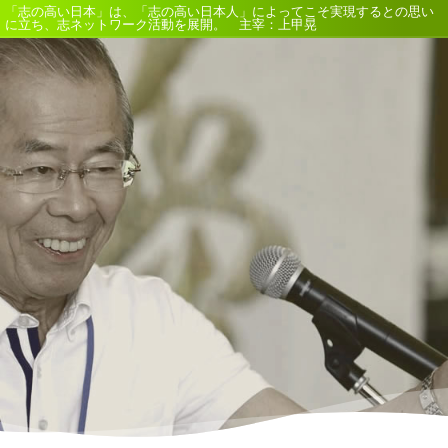
「志の高い日本」は、「志の高い日本人」によってこそ実現するとの思い
に立ち、志ネットワーク活動を展開。 主宰：上甲晃