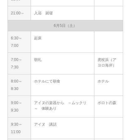
21:00～
入浴 就寝
6月5日（土）
6:30～
起床
7:00
7:00～
朝礼
虎杖浜（ア
ヨロ海岸）
7:30
8:00～
ホテルにて朝食
ホテル
8:30
9:00～
アイヌの楽器から ～ムックリ
ポロトの森
～ 体験あり
9:30
9:30～
アイヌ 講話
11:00