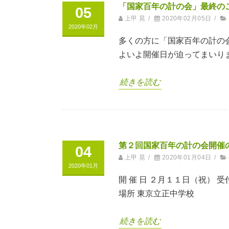
「国家百年の計の会」最終の
05
上甲 晃
/
2020年02月05日
/
2020年02月
多くの方に「国家百年の計の
よいよ開催日が迫ってまいり
続きを読む
第２回国家百年の計の会開催
04
上甲 晃
/
2020年01月04日
/
2020年01月
開 催 日 ２月１１日（祝） 
場所 東京立正中学校
続きを読む