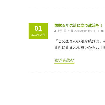
国家百年の計に立つ政治を！
01
上甲 晃
/
2019年04月01日
/
2019年04月
「このままの政治が続けば、
止むに止まれぬ思いから八十
続きを読む
Post
navigation