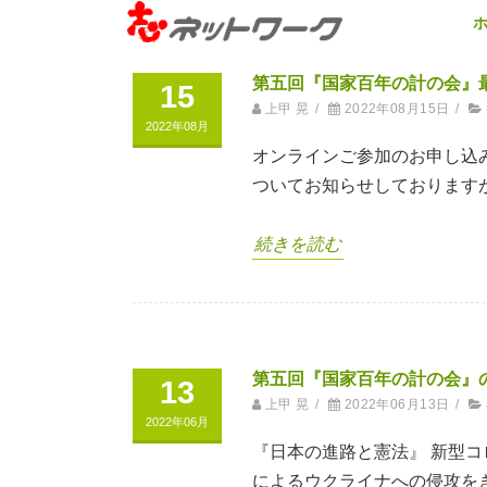
第五回『国家百年の計の会』
15
上甲 晃
/
2022年08月15日
/
2022年08月
オンラインご参加のお申し込み
ついてお知らせしております
続きを読む
第五回『国家百年の計の会』
13
上甲 晃
/
2022年06月13日
/
2022年06月
『⽇本の進路と憲法』 新型
によるウクライナへの侵攻を