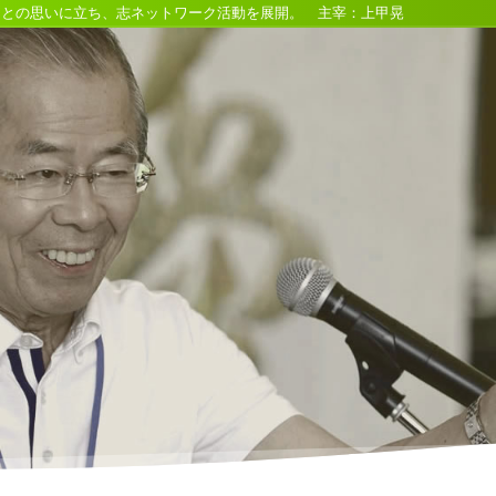
るとの思いに立ち、志ネットワーク活動を展開。 主宰：上甲晃