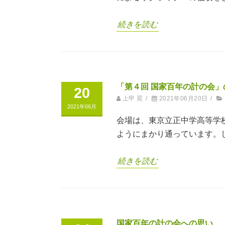
続きを読む
「第４回 国家百年の計の会」
20
上甲 晃
/
2021年06月20日
/
2021年06月
会場は、東京立正中学高等学
ようにまかり通っています。
続きを読む
国家百年の計の会への思い