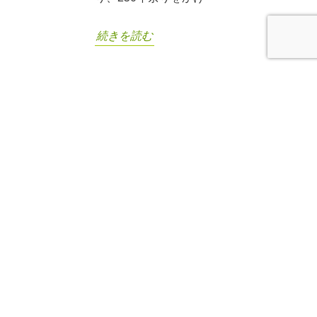
続きを読む
青年塾北クラス18期生 十勝講座の
01
ご案内
2014年07月
上甲 晃
/
2014年07月01日
/
青年塾
講座テーマ 『十勝開墾から130年～
壮絶な開拓時代から魅力ある農業
へ』 「十勝開拓時代～現在の農業～
未来の農業への思い」
続きを読む