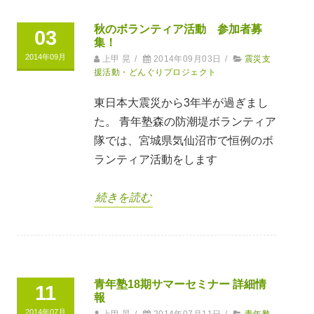
秋のボランティア活動 参加者募
03
集！
2014年09月
上甲 晃
/
2014年09月03日
/
震災支
援活動・どんぐりプロジェクト
東日本大震災から3年半が過ぎまし
た。 青年塾森の防潮堤ボランティア
隊では、宮城県気仙沼市で恒例のボ
ランティア活動をします
続きを読む
青年塾18期サマーセミナー 詳細情
11
報
2014年07月