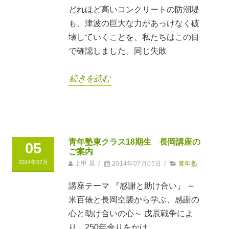
どれほど高いコンクリートの防潮堤
も、津波の巨大な力があっけなく破
壊していくことを、私たちはこの目
で確認しました。同じ失敗
続きを読む
青年塾東クラス18期生 長岡講座の
05
ご案内
2014年07月
上甲 晃
/
2014年07月05日
/
青年塾
講座テーマ 『感謝と助け合い』 ～
米百俵と長岡空襲から学ぶ、感謝の
心と助け合いの心～ 戊辰戦争によ
り、250年余りをかけ