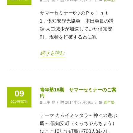
上甲 晃
/
2014年07月11日
/
青年塾
サマーセミナー6つのＰｏｉｎｔ
1．倶知安観光協会 本田会長の講
話 人口減少が加速していた倶知安
町。現状を打破する為に観
続きを読む
青年塾18期 サマーセミナーのご案
09
内
2014年07月
上甲 晃
/
2014年07月09日
/
青年塾
テーマ カムイミンタラ～神々の遊ぶ
庭～ 倶知安町（くっちゃんちょう）
はここ10年で町民が700人減少し