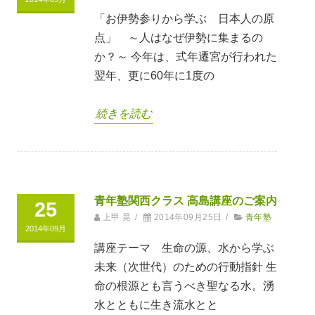
「お伊勢参りから学ぶ 日本人の原
点」 ～人はなぜ伊勢に集まるの
か？～ 今年は、式年遷宮が行われた
翌年、更に60年に1度の
続きを読む
青年塾関西クラス 高島講座のご案内
25
上甲 晃
/
2014年09月25日
/
青年塾
2014年09月
講座テーマ 生命の源、水から学ぶ
未来（次世代）のための行動指針 生
命の根源とも言うべき聖なる水。湧
水とともに生き流水とと