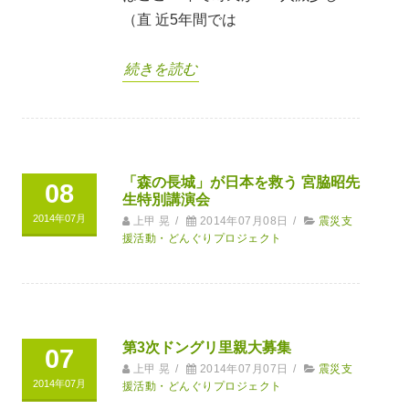
（直 近5年間では
続きを読む
「森の長城」が日本を救う 宮脇昭先
08
生特別講演会
2014年07月
上甲 晃
/
2014年07月08日
/
震災支
援活動・どんぐりプロジェクト
第3次ドングリ里親大募集
07
上甲 晃
/
2014年07月07日
/
震災支
2014年07月
援活動・どんぐりプロジェクト