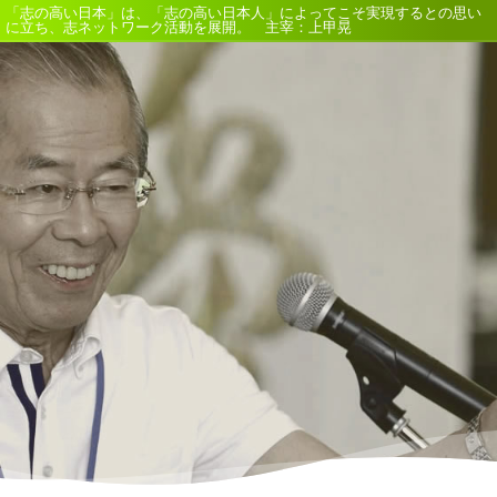
「志の高い日本」は、「志の高い日本人」によってこそ実現するとの思い
に立ち、志ネットワーク活動を展開。 主宰：上甲晃