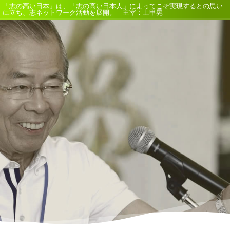
「志の高い日本」は、「志の高い日本人」によってこそ実現するとの思い
に立ち、志ネットワーク活動を展開。 主宰：上甲晃