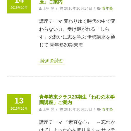
座」ご案内
2016年10月
上甲 晃
/
2016年10月14日
/
青年塾
講座テーマ 変わりゆく時代の中で変
わらない力。受け継がれる「しら
す」の想いに志を学ぶ 伊勢講座を通
じて 青年塾20期東海
続きを読む
青年塾東クラス20期生「ねむの木学
13
園講座」ご案内
2016年10月
上甲 晃
/
2016年10月13日
/
青年塾
講座テーマ 『素直な心』 ～忘れか
けてしまった心を取り戻す～ サブテ