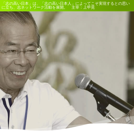
「志の高い日本」は、「志の高い日本人」によってこそ実現するとの思い
に立ち、志ネットワーク活動を展開。 主宰：上甲晃