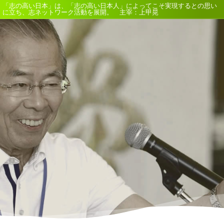
「志の高い日本」は、「志の高い日本人」によってこそ実現するとの思い
に立ち、志ネットワーク活動を展開。 主宰：上甲晃