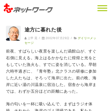
途方に暮れた後
上甲 晃
/
2002年07月29日
/
デイリーメッ
セージ
前夜、すばらしい夜景を楽しんだ函館山が、すぐ
右側に見える。海上はるかかなたに煌煌と光をと
もしていた漁火も、すでに姿を消している。早朝
六時半過ぎに、『青年塾』北クラスの研修に参加
した人たちは、そろって海岸に出た。前の晩、海
岸に近い湯の川温泉に宿泊した。宿舎から海岸ま
では、わずか五分ほどの距離にあった。
海の匂いを一杯に吸い込んで、まずはラジオ体
操。それから、海岸のゴミ清掃である。私たち