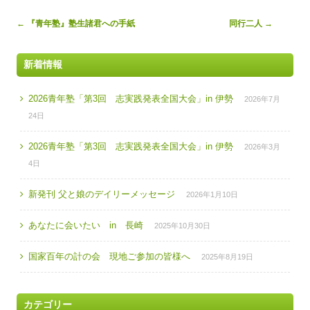
Post
←
『青年塾』塾生諸君への手紙
同行二人
→
navigation
新着情報
2026青年塾「第3回 志実践発表全国大会」in 伊勢
2026年7月
24日
2026青年塾「第3回 志実践発表全国大会」in 伊勢
2026年3月
4日
新発刊 父と娘のデイリーメッセージ
2026年1月10日
あなたに会いたい in 長崎
2025年10月30日
国家百年の計の会 現地ご参加の皆様へ
2025年8月19日
カテゴリー