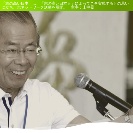
「志の高い日本」は、「志の高い日本人」によってこそ実現するとの思い
に立ち、志ネットワーク活動を展開。 主宰：上甲晃