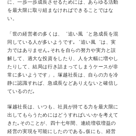
に、一歩一歩成長させるためには、あらゆる活動
を最大限に取り組まなければできることではな
い。
「世の経営者の多くは、゛追い風゛と急成長を混
同している人が多いようです｡゛追い風゛は、実
力ではありません｡それを自らの努力や実力と誤
解して、過大な投資をしたり、人を大幅に増やし
たりして、結局は行き詰まってしまうケースが非
常に多いようです」。塚越社長は、自らの力を冷
静に認識すれば、急成長などありえないと確信し
ているのだ｡
塚越社長は、いつも、社員が持てる力を最大限に
出してもらうためにはどうすればいいかを考えて
きた｡そのことが、四十七年間、連続増収増益の
経営の実現を可能にしたのである｡仮にも、経営