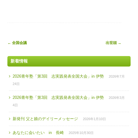
Post
←
全国会議
出世頭
→
navigation
新着情報
2026青年塾「第3回 志実践発表全国大会」in 伊勢
2026年7月
24日
2026青年塾「第3回 志実践発表全国大会」in 伊勢
2026年3月
4日
新発刊 父と娘のデイリーメッセージ
2026年1月10日
あなたに会いたい in 長崎
2025年10月30日