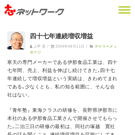
四十七年連続増収増益
上甲 晃
/
2004年09月11日
/
デイリーメッ
セージ
寒天の専門メーカーである伊那食品工業は、四十
七年間、売上、利益を伸ばし続けてきた｡四十七
年連続して増収増益という実績は、きわめてまれ
である｡少なくとも、私の知る範囲に、そんな会
社はない。
『青年塾』東海クラスの研修を、長野県伊那市に
本社のある伊那食品工業さんで開催させてもらっ
た｡二泊三日の研修の最初は、同社の塚越 寛社
長の話を聞くこと｡連続増収増益を可能にしてき