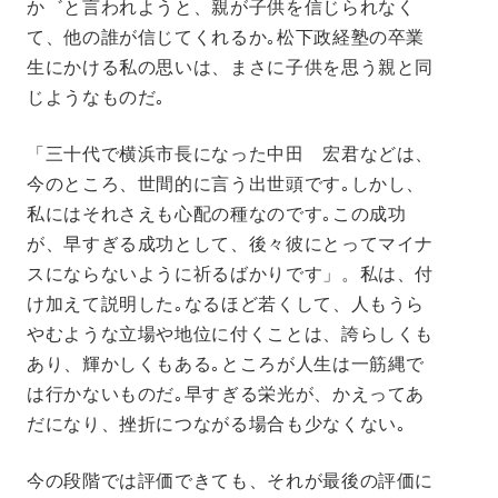
か゛と言われようと、親が子供を信じられなく
て、他の誰が信じてくれるか｡松下政経塾の卒業
生にかける私の思いは、まさに子供を思う親と同
じようなものだ｡
「三十代で横浜市長になった中田 宏君などは、
今のところ、世間的に言う出世頭です｡しかし、
私にはそれさえも心配の種なのです｡この成功
が、早すぎる成功として、後々彼にとってマイナ
スにならないように祈るばかりです」。私は、付
け加えて説明した｡なるほど若くして、人もうら
やむような立場や地位に付くことは、誇らしくも
あり、輝かしくもある｡ところが人生は一筋縄で
は行かないものだ｡早すぎる栄光が、かえってあ
だになり、挫折につながる場合も少なくない｡
今の段階では評価できても、それが最後の評価に