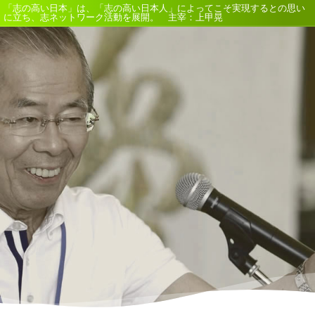
「志の高い日本」は、「志の高い日本人」によってこそ実現するとの思い
に立ち、志ネットワーク活動を展開。 主宰：上甲晃