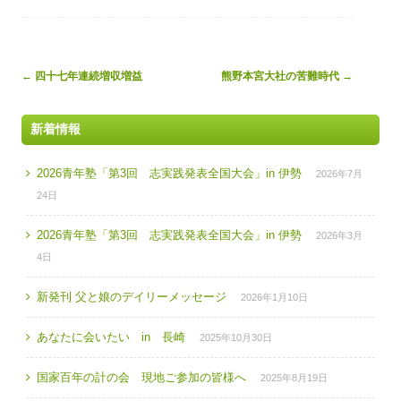
Post
←
四十七年連続増収増益
熊野本宮大社の苦難時代
→
navigation
新着情報
2026青年塾「第3回 志実践発表全国大会」in 伊勢
2026年7月
24日
2026青年塾「第3回 志実践発表全国大会」in 伊勢
2026年3月
4日
新発刊 父と娘のデイリーメッセージ
2026年1月10日
あなたに会いたい in 長崎
2025年10月30日
国家百年の計の会 現地ご参加の皆様へ
2025年8月19日