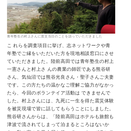
青年塾生の村上さんに震災当日のことを語っていただきました
こ れらを調査項目に挙げ、志ネットワークや青
年塾でご縁をいただいた方を現地相談窓口にさせ
ていただきました。陸前高田では青年塾生の村上
一憲さんと村上さ んの農業の師匠である熊谷研
さん、気仙沼では熊谷光良さん・聖子さんご夫妻
です。この方たちの温かなご理解ご協力がなかっ
たら、今回のボランテイア活動は できませんで
した。村上さんには、九死に一生を得た震災体験
を被災現場で皆に話してもらうことにしました。
熊谷研さんからは、「陸前高田はホテルも旅館も
津波で流されてしまって泊まるところはないか