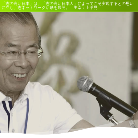
「志の高い日本」は、「志の高い日本人」によってこそ実現するとの思い
に立ち、志ネットワーク活動を展開。 主宰：上甲晃