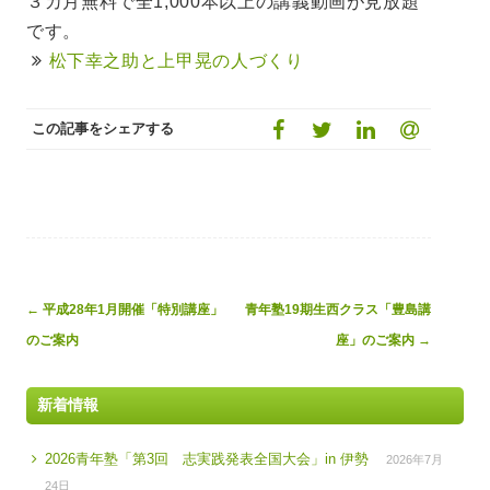
３カ月無料で全1,000本以上の講義動画が見放題
です。
松下幸之助と上甲晃の人づくり
この記事をシェアする
Post
←
平成28年1月開催「特別講座」
青年塾19期生西クラス「豊島講
navigation
のご案内
座」のご案内
→
新着情報
2026青年塾「第3回 志実践発表全国大会」in 伊勢
2026年7月
24日