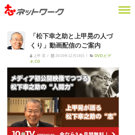
「松下幸之助と上甲晃の人づ
くり」動画配信のご案内
上甲 晃
/
2015年12月18日
/
DVD,ビデ
オ,CD