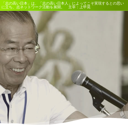
「志の高い日本」は、「志の高い日本人」によってこそ実現するとの思い
に立ち、志ネットワーク活動を展開。 主宰：上甲晃