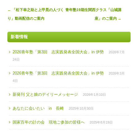
Post
←
「松下幸之助と上甲晃の人づく
青年塾19期生関西クラス「山城講
navigation
り」動画配信のご案内
座」のご案内
→
新着情報
2026青年塾「第3回 志実践発表全国大会」in 伊勢
2026年7月
24日
2026青年塾「第3回 志実践発表全国大会」in 伊勢
2026年3月
4日
新発刊 父と娘のデイリーメッセージ
2026年1月10日
あなたに会いたい in 長崎
2025年10月30日
国家百年の計の会 現地ご参加の皆様へ
2025年8月19日