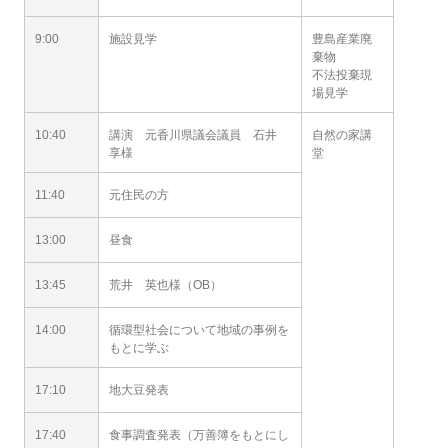
9:00
施設見学
豊島産業廃
棄物
不法投棄現
場見学
10:40
講演 元香川県議会議員 石井
自然の家講
享様
堂
11:40
元住民の方
13:00
昼食
13:45
荒井 英也様（OB）
14:00
循環型社会について地域の事例を
もとに学ぶ
17:10
地大豆発表
17:40
食事調査発表（万善簿をもとにし