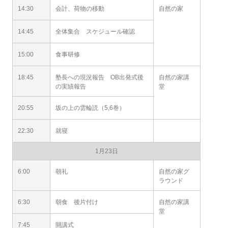
14:30
会計、荷物の移動
自然の家
14:45
全体集合 スケジュール確認
15:00
食事研修
18:45
塾長への現況報告 OB出発式後
自然の家講
の実績報告
堂
20:55
坂の上の雲輪読（5,6巻）
22:30
就寝
1月23日
6:00
朝礼
自然の家グ
ラウンド
6:30
朝食 後片付け
自然の家講
堂
7:45
開講式