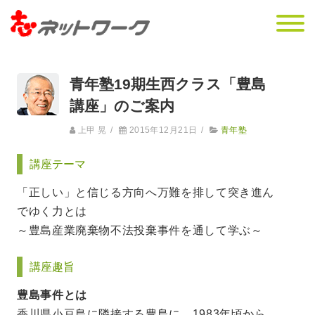
青年塾19期生西クラス「豊島
講座」のご案内
上甲 晃
/
2015年12月21日
/
青年塾
講座テーマ
「正しい」と信じる方向へ万難を排して突き進ん
でゆく力とは
～豊島産業廃棄物不法投棄事件を通して学ぶ～
講座趣旨
豊島事件とは
香川県小豆島に隣接する豊島に、1983年頃から