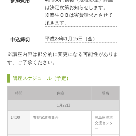
参加費用
は決定次第お知らせします。
※塾生ＯＢは実費請求とさせて
頂きます。
平成28年1月15日（金）
申込締切
※講座内容は部分的に変更になる可能性がありま
す、ご了承ください。
講座スケジュール（予定）
時間
内容
場所
1月22日
14:00
豊島家浦港集合
豊島家浦港
交流センタ
ー