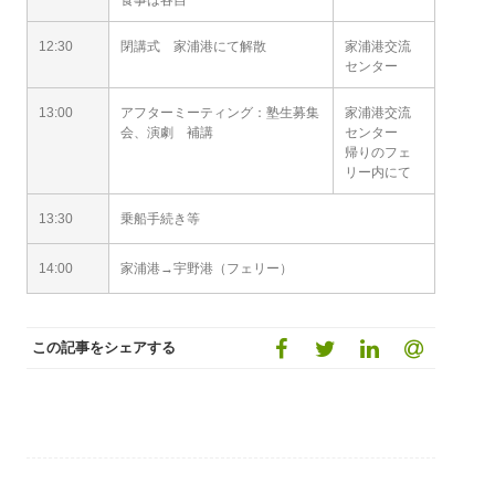
食事は各自
12:30
閉講式 家浦港にて解散
家浦港交流
センター
13:00
アフターミーティング：塾生募集
家浦港交流
会、演劇 補講
センター
帰りのフェ
リー内にて
13:30
乗船手続き等
14:00
家浦港→宇野港（フェリー）
この記事をシェアする