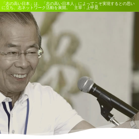
「志の高い日本」は、「志の高い日本人」によってこそ実現するとの思い
に立ち、志ネットワーク活動を展開。 主宰：上甲晃