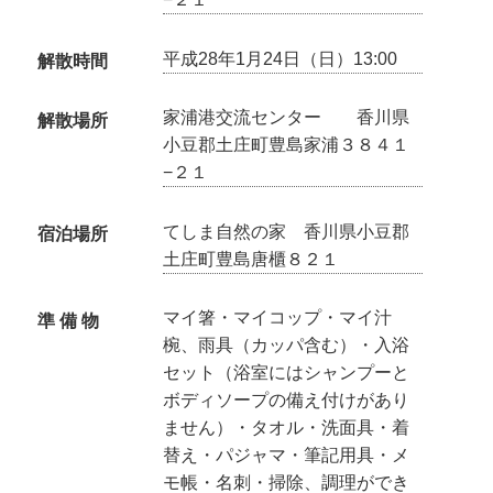
平成28年1月24日（日）13:00
解散時間
家浦港交流センター 香川県
解散場所
小豆郡土庄町豊島家浦３８４１
−２１
てしま自然の家 香川県小豆郡
宿泊場所
土庄町豊島唐櫃８２１
マイ箸・マイコップ・マイ汁
準 備 物
椀、雨具（カッパ含む）・入浴
セット（浴室にはシャンプーと
ボディソープの備え付けがあり
ません）・タオル・洗面具・着
替え・パジャマ・筆記用具・メ
モ帳・名刺・掃除、調理ができ