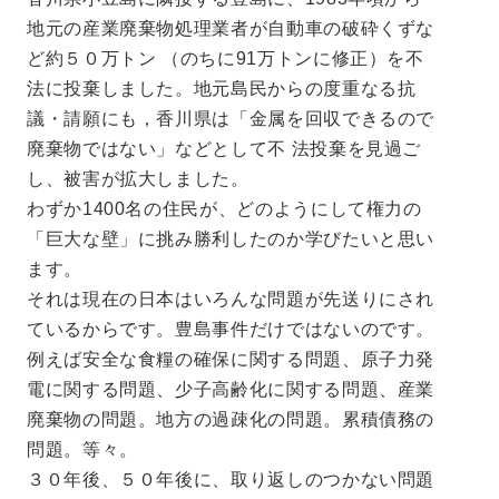
地元の産業廃棄物処理業者が自動車の破砕くずな
ど約５０万トン （のちに91万トンに修正）を不
法に投棄しました。地元島民からの度重なる抗
議・請願にも，香川県は「金属を回収できるので
廃棄物ではない」などとして不 法投棄を見過ご
し、被害が拡大しました。
わずか1400名の住民が、どのようにして権力の
「巨大な壁」に挑み勝利したのか学びたいと思い
ます。
それは現在の日本はいろんな問題が先送りにされ
ているからです。豊島事件だけではないのです。
例えば安全な食糧の確保に関する問題、原子力発
電に関する問題、少子高齢化に関する問題、産業
廃棄物の問題。地方の過疎化の問題。累積債務の
問題。等々。
３０年後、５０年後に、取り返しのつかない問題