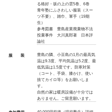
る格好・坂の上の雲5巻、6巻
青年塾にふさわしい服装（スー
ツ不要）、雑巾、軍手（19期
生）
参考図書 豊島産業廃棄物不法
投棄事件 大川真郎著 日本評
論社
豊島の隣、小豆島の1月の最高気
服 装
温は9.3度、平均気温は5.2度、最
低気温は1.5度です。防寒対策
（コート、手袋、膝かけ、使い
捨てカイロ等）をお願いしま
す。
自然の家は暖房設備が十分では
ありません。ご留意願います。
40,000円前後（現役塾生）詳細