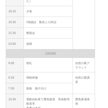
た）
18:10
夕食
19:30
OB講話 塾長との対話
21:30
懇親会
23:00
就寝
1月24日
6:00
朝礼
自然の家グ
ラウンド
6:30
掃除研修
自然の家講
堂
7:30
朝食 後片付け
10:30
電動自転車で豊島散策 美術館等
豊島家浦港
散策等
発