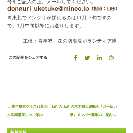
号をご記入の上、メールしてください。
※東北でドングリが採れるのは11月下旬ですの
で、1月中旬以降にお送りします。
主催：青年塾 森の防潮堤ボランティア隊
この記事をシェアする
Post
←
青年塾東クラス22期生「ねむの
ねむの木学園大運動会『お手伝い
navigation
木学園講座」のご案内
隊』メンバー募集のご案内
→
新着情報