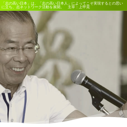
「志の高い日本」は、「志の高い日本人」によってこそ実現するとの思い
に立ち、志ネットワーク活動を展開。 主宰：上甲晃