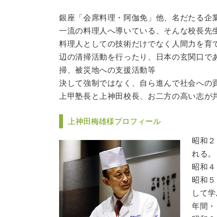
銀座「会席料理・阿伽免」他、名だたる企
一流の料理人へ導いている、そんな校長先
料理人としての技術だけでなく人間力を育
辺の清掃活動を行ったり、日本の玄関口で
掃、被災地への支援活動等
決して強制ではなく、自ら進んで社会への
上甲塾長と上神田校長、お二方の高い志が
上神田梅雄様プロフィール
昭和２
れる。
昭和４
昭和５
して学
年間・