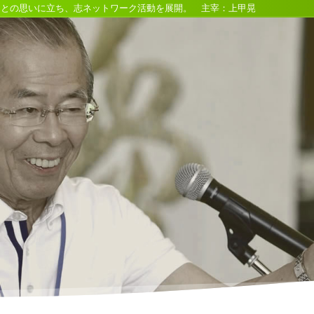
るとの思いに立ち、志ネットワーク活動を展開。 主宰：上甲晃