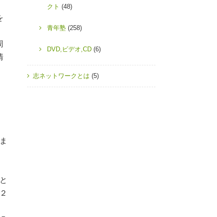
クト
(48)
を
青年塾
(258)
周
DVD,ビデオ,CD
(6)
清
志ネットワークとは
(5)
ま
と
２