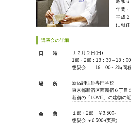
昭和６
年間・
平成２
に就任
講演会の詳細
１２月２日(日)
日 時
1部・2部：13：30～18：00
懇親会 ：19：00～2時間
新宿調理師専門学校
場 所
東京都新宿区西新宿６丁目
新宿の「LOVE」の建物の
１部・2部 ￥3,500-
会 費
懇親会 ￥6,500-(実費)