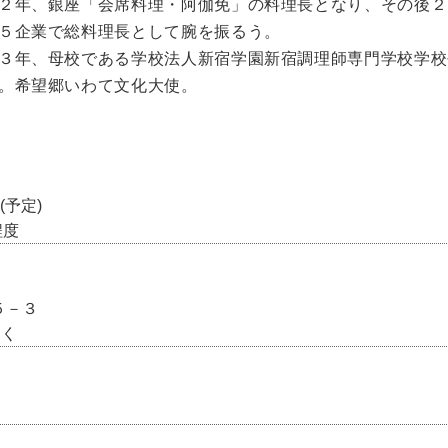
２年、銀座「会席料理・阿伽免」の料理長となり、その後２
５企業で総料理長として腕を振るう。
３年、母校である学校法人新宿学園新宿調理師専門学校学校
。希望郷いわて文化大使。
(予定)
程度
５－３
近く