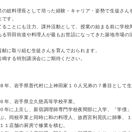
業の総料理長として培った経験・キャリア・姿勢で生徒さん
生です。
てることにも注力、課外活動として、授業の始まる前に学校
ある羽田街道や料理人が最もお世話になってきた築地市場の
貢献に取り組む生徒さんを育んでおられます。
共鳴する特別講演会にご期待ください。
８年、岩手県普代村に上神田家１０人兄弟の７番目として生
６年、岩手県立久慈高等学校卒業。
０年に上京し、新宿調理師専門学校夜間部に入学、「学僕」
ぶ。同校卒業と同時に和の料理人、故西宮利晃氏に師事、１
１１店舗の厨房で修業を積む。