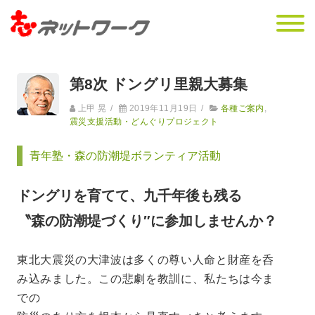
第8次 ドングリ里親大募集
上甲 晃
/
2019年11月19日
/
各種ご案内
,
震災支援活動・どんぐりプロジェクト
青年塾・森の防潮堤ボランティア活動
ドングリを育てて、九千年後も残る
〝森の防潮堤づくり″に参加しませんか？
東北大震災の大津波は多くの尊い人命と財産を呑
み込みました。この悲劇を教訓に、私たちは今ま
での