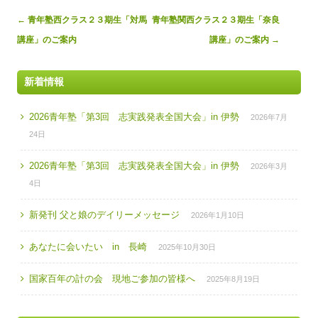
Post
←
青年塾西クラス２３期生「対馬
青年塾関西クラス２３期生「奈良
navigation
講座」のご案内
講座」のご案内
→
新着情報
2026青年塾「第3回 志実践発表全国大会」in 伊勢
2026年7月
24日
2026青年塾「第3回 志実践発表全国大会」in 伊勢
2026年3月
4日
新発刊 父と娘のデイリーメッセージ
2026年1月10日
あなたに会いたい in 長崎
2025年10月30日
国家百年の計の会 現地ご参加の皆様へ
2025年8月19日