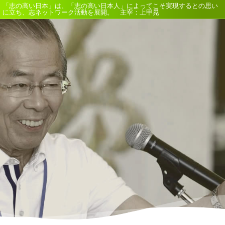
「志の高い日本」は、「志の高い日本人」によってこそ実現するとの思い
に立ち、志ネットワーク活動を展開。 主宰：上甲晃