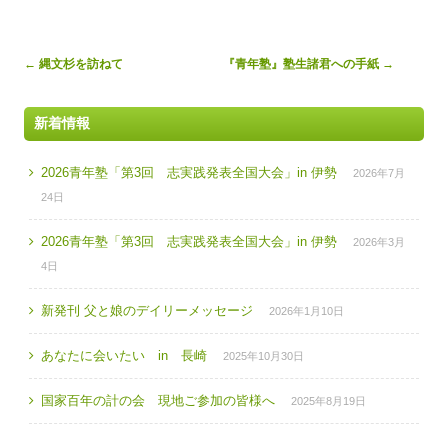
Post
←
縄文杉を訪ねて
『青年塾』塾生諸君への手紙
→
navigation
新着情報
2026青年塾「第3回 志実践発表全国大会」in 伊勢
2026年7月
24日
2026青年塾「第3回 志実践発表全国大会」in 伊勢
2026年3月
4日
新発刊 父と娘のデイリーメッセージ
2026年1月10日
あなたに会いたい in 長崎
2025年10月30日
国家百年の計の会 現地ご参加の皆様へ
2025年8月19日