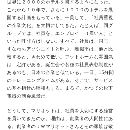
世界に２０００のホテルを擁するようになった。
これから１０年で、さらに１０００のホテルを展
開する計画をもっている。一貫して、「社員重視
の企業文化」を大切にしてきた。たとえば、同グ
ループでは、社員を、エンプロイ （雇い人）と
いった呼び方はしない。すべて、社員は、同志、
すなわちアソシエイトと呼ぶ。離職率は、他と比
較すると、きわめて低い。アットホームな雰囲気
は、定評がある。誕生会や各種の社員表彰制度が
あるのも、日本の企業と似ている。一日、15分間
のトレーニングタイムがある。そこで、サービス
の基本指針の唱和もする。まるで、かつての松下
電器の朝会風景だ。
どうして、マリオットは、社員を大切にする経営
を貫いてきたのか。理由は、創業者の人間性にあ
る。創業者のＪＷマリオットさんとその家族は敬