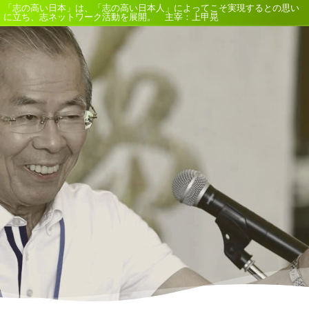
「志の高い日本」は、「志の高い日本人」によってこそ実現するとの思い
に立ち、志ネットワーク活動を展開。 主宰：上甲晃