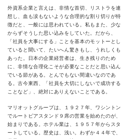
外資系企業と言えは、非情な首切、リストラを連
想し、血も涙もないような合理的な割り切りが特
徴だと、一般には思われている。私もまた、少な
からずそうした思い込みをしていた。だから、
「社員を大事にする」ことを基本のモットーとし
ていると聞いて、たいへん驚きもし、うれしくも
あった。日本の企業経営者は、生き残りのため
に、非情な合理化こそが必要なことだと思い込ん
でいる節がある。とんでもない間違いなのであ
る。古今東西、「社員を大切にしないで成功する
ことなど」、絶対にありえないことである。
マリオットグループは、１９２７年、ワシントン
でルートピアスタンド９席の営業を始めたのが、
始まりである。ホテル業は、１９５７年からスタ
ートしている。歴史は、浅い。わずか４４年で、