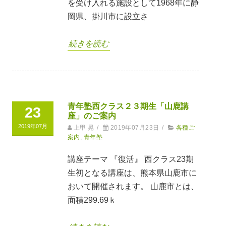
を受け入れる施設として1968年に静
岡県、掛川市に設立さ
続きを読む
青年塾西クラス２３期生「山鹿講
23
座」のご案内
2019年07月
上甲 晃
/
2019年07月23日
/
各種ご
案内
,
青年塾
講座テーマ 『復活』 西クラス23期
生初となる講座は、熊本県山鹿市に
おいて開催されます。 山鹿市とは、
面積299.69ｋ