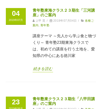
青年塾東海クラス２３期生「三河講
04
座」のご案内
2019年07月
上甲 晃
/
2019年07月04日
/
各種ご
案内
,
青年塾
講座テーマ ～先人から学ぶ食と物づ
くり～ 青年塾23期東海クラスで
は、初めての講座を行う土地を、愛
知県の中心にある徳川家
続きを読む
青年塾東クラス２３期生「八甲田講
23
座」のご案内
2019年06月