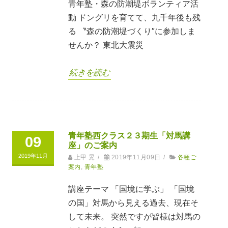
青年塾・森の防潮堤ボランティア活
動 ドングリを育てて、九千年後も残
る 〝森の防潮堤づくり″に参加しま
せんか？ 東北大震災
続きを読む
青年塾西クラス２３期生「対馬講
09
座」のご案内
2019年11月
上甲 晃
/
2019年11月09日
/
各種ご
案内
,
青年塾
講座テーマ 「国境に学ぶ」 「国境
の国」対馬から見える過去、現在そ
して未来。 突然ですが皆様は対馬の