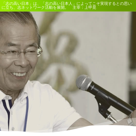
「志の高い日本」は、「志の高い日本人」によってこそ実現するとの思い
に立ち、志ネットワーク活動を展開。 主宰：上甲晃