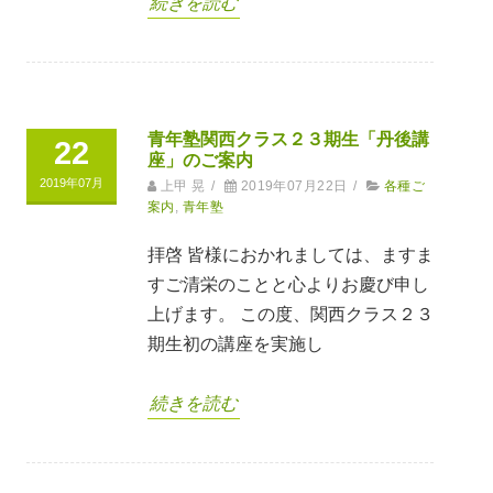
続きを読む
青年塾関西クラス２３期生「丹後講
22
座」のご案内
2019年07月
上甲 晃
/
2019年07月22日
/
各種ご
案内
,
青年塾
拝啓 皆様におかれましては、ますま
すご清栄のことと心よりお慶び申し
上げます。 この度、関西クラス２３
期生初の講座を実施し
続きを読む