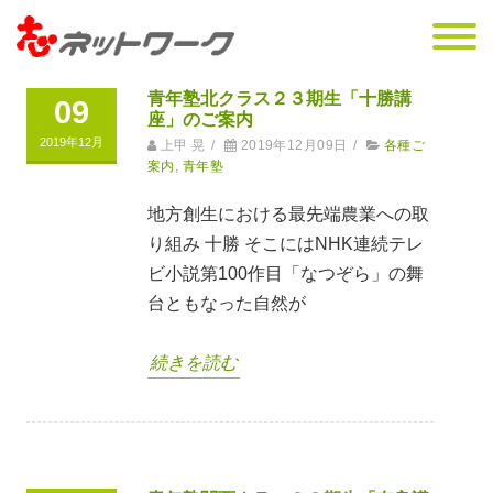
青年塾北クラス２３期生「十勝講
09
座」のご案内
2019年12月
上甲 晃
/
2019年12月09日
/
各種ご
案内
,
青年塾
地方創生における最先端農業への取
り組み 十勝 そこにはNHK連続テレ
ビ小説第100作目「なつぞら」の舞
台ともなった自然が
続きを読む