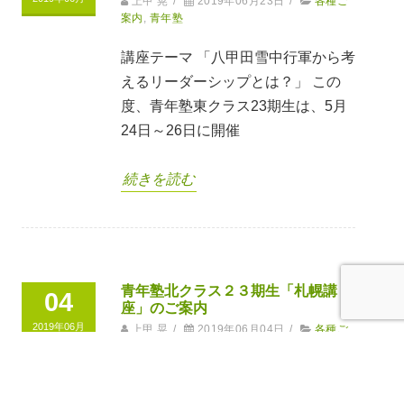
上甲 晃
/
2019年06月23日
/
各種ご
案内
,
青年塾
講座テーマ 「八甲田雪中行軍から考
えるリーダーシップとは？」 この
度、青年塾東クラス23期生は、5月
24日～26日に開催
続きを読む
青年塾北クラス２３期生「札幌講
04
座」のご案内
2019年06月
上甲 晃
/
2019年06月04日
/
各種ご
案内
,
青年塾
講座テーマ 「日本ハムとファン」