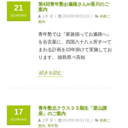
第4回青年塾お遍路さんin香川のご
21
案内
2019年09月
上甲 晃
/
2019年09月21日
/
各種ご
案内
青年塾では『家族揃ってお遍路へ』
を合言葉に、四国八十八ヵ所すべて
まわる計画を10年掛けて実施してお
ります。 徳島県⇒高知
続きを読む
青年塾北クラス２３期生「栗山講
17
座」のご案内
2019年09月
上甲 晃
/
2019年09月17日
/
各種ご
案内
,
青年塾