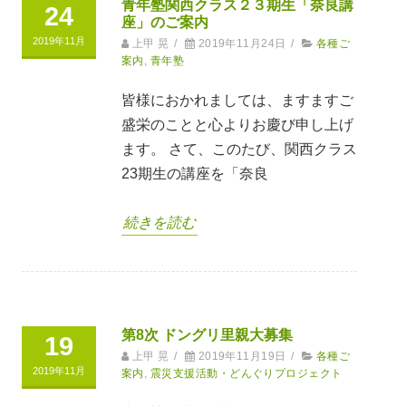
青年塾関西クラス２３期生「奈良講
24
座」のご案内
2019年11月
上甲 晃
/
2019年11月24日
/
各種ご
案内
,
青年塾
皆様におかれましては、ますますご
盛栄のことと心よりお慶び申し上げ
ます。 さて、このたび、関西クラス
23期生の講座を「奈良
続きを読む
第8次 ドングリ里親大募集
19
上甲 晃
/
2019年11月19日
/
各種ご
2019年11月
案内
,
震災支援活動・どんぐりプロジェクト