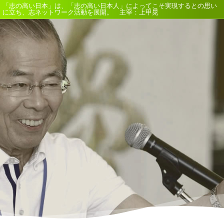
「志の高い日本」は、「志の高い日本人」によってこそ実現するとの思い
に立ち、志ネットワーク活動を展開。 主宰：上甲晃