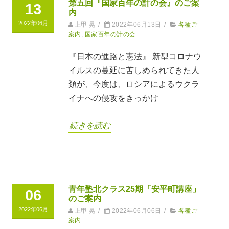
第五回『国家百年の計の会』のご案
13
内
2022年06月
上甲 晃
/
2022年06月13日
/
各種ご
案内
,
国家百年の計の会
『⽇本の進路と憲法』 新型コロナウ
イルスの蔓延に苦しめられてきた⼈
類が、今度は、ロシアによるウクラ
イナへの侵攻をきっかけ
続きを読む
青年塾北クラス25期「安平町講座」
06
のご案内
2022年06月
上甲 晃
/
2022年06月06日
/
各種ご
案内